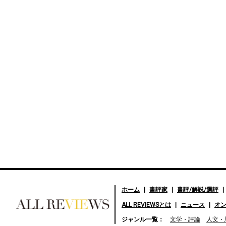
ホーム
書評家
書評/解説/選評
ALL REVIEWSとは
ニュース
オ
好きな書評家、読ませる書
ジャンル一覧：
文学・評論
人文・
評。ALL REVIEWS