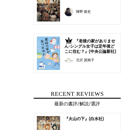
陣野 俊史
『老後の家がありませ
5
ん-シングル女子は定年後ど
こに住む？』(中央公論新社)
元沢 賀南子
RECENT REVIEWS
最新の書評/解説/選評
『火山の下』(白水社)