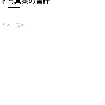
ト写真集の書評
前へ
次へ