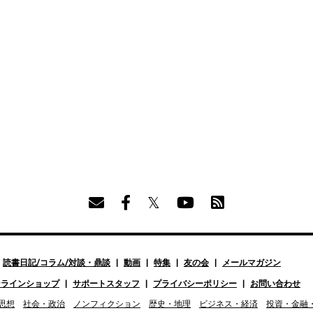
読書日記/コラム/対談・鼎談
動画
特集
友の会
メールマガジン
ンラインショップ
サポートスタッフ
プライバシーポリシー
お問い合わせ
思想
社会・政治
ノンフィクション
歴史・地理
ビジネス・経済
投資・金融