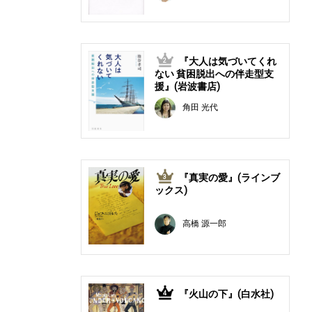
『大人は気づいてくれ
2
ない 貧困脱出への伴走型支
援』(岩波書店)
角田 光代
『真実の愛』(ラインブ
3
ックス)
高橋 源一郎
『火山の下』(白水社)
4