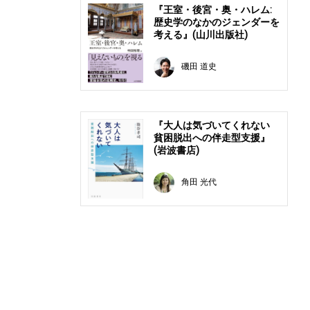
『王室・後宮・奥・ハレム:
歴史学のなかのジェンダーを
考える』(山川出版社)
磯田 道史
『大人は気づいてくれない
貧困脱出への伴走型支援』
(岩波書店)
角田 光代