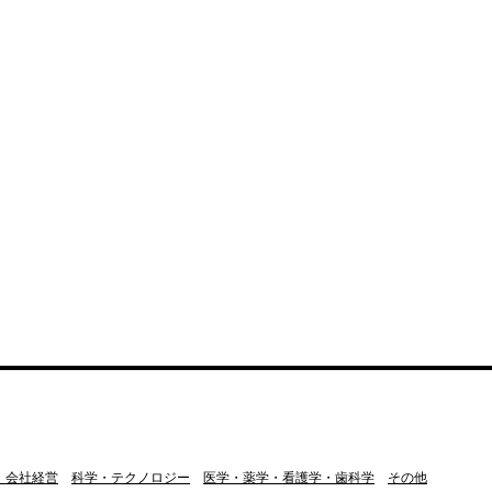
・会社経営
科学・テクノロジー
医学・薬学・看護学・歯科学
その他