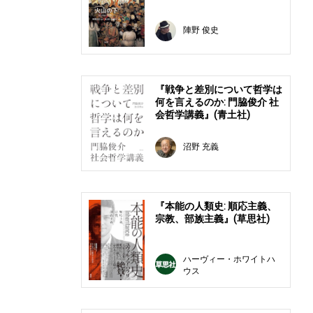
陣野 俊史
『戦争と差別について哲学は
何を言えるのか: 門脇俊介 社
会哲学講義』(青土社)
沼野 充義
『本能の人類史: 順応主義、
宗教、部族主義』(草思社)
ハーヴィー・ホワイトハ
ウス