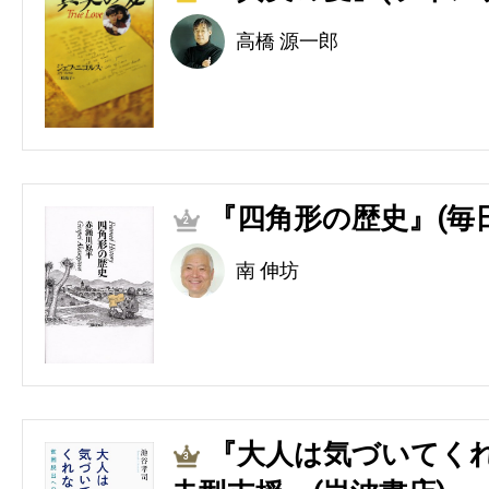
高橋 源一郎
『四角形の歴史』(毎
2
南 伸坊
『大人は気づいてくれ
3