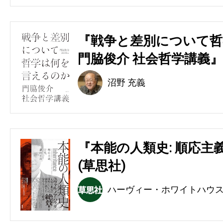
『戦争と差別について哲
門脇俊介 社会哲学講義』
沼野 充義
『本能の人類史: 順応主
(草思社)
ハーヴィー・ホワイトハウ