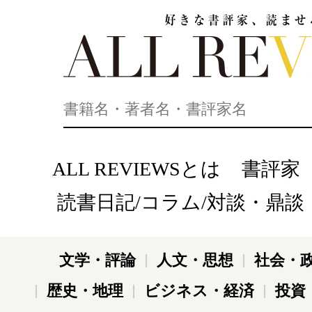
好きな書評家、読ませる書評。ALL REVIEWS
ALL REVIEWSとは
書評家
読書日記/コラム/対談・鼎談
文学・評論
人文・思想
社会・
歴史・地理
ビジネス・経済
投資