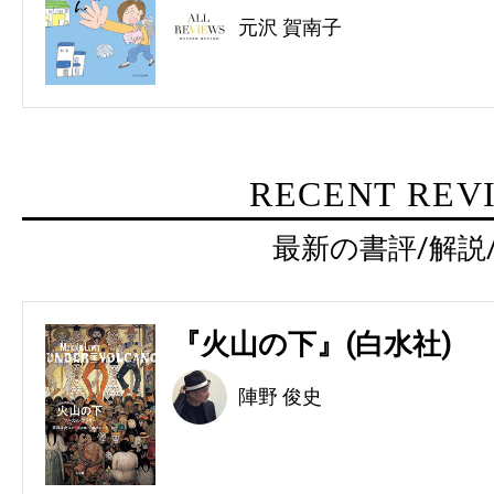
元沢 賀南子
RECENT REV
最新の書評/解説
『火山の下』(白水社)
陣野 俊史