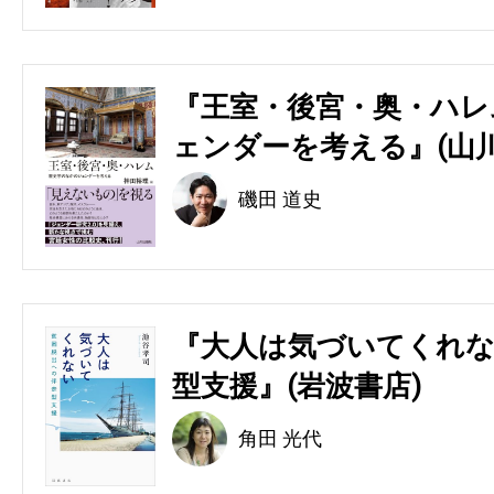
『王室・後宮・奥・ハレ
ェンダーを考える』(山川
磯田 道史
『大人は気づいてくれな
型支援』(岩波書店)
角田 光代