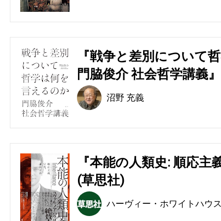
『戦争と差別について哲
門脇俊介 社会哲学講義』
沼野 充義
『本能の人類史: 順応主
(草思社)
ハーヴィー・ホワイトハウ