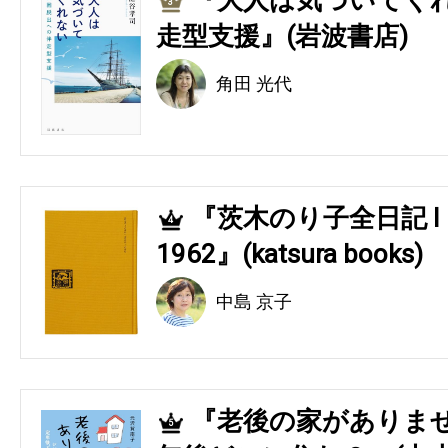
『大人は気づいてくれ
3
走型支援』(岩波書店)
角田 光代
『茨木のり子全日記 Ⅰ 194
4
1962』(katsura books)
中島 京子
『老後の家がありませ
5