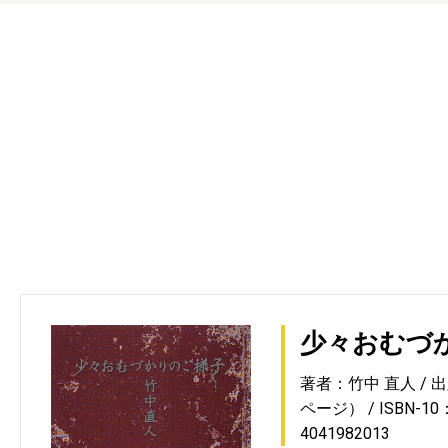
少々おむづ
著者：竹中 直人
出
ページ）
ISBN-10
4041982013