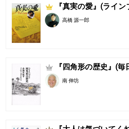
『真実の愛』(ライン
1
高橋 源一郎
『四角形の歴史』(毎
2
南 伸坊