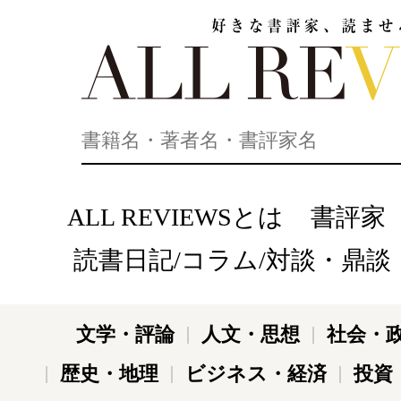
好きな書評家、読ませる書評。ALL REVIEWS
ALL REVIEWSとは
書評家
読書日記/コラム/対談・鼎談
文学・評論
人文・思想
社会・
歴史・地理
ビジネス・経済
投資