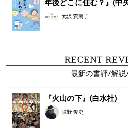
年後どこに住む？』(中央
元沢 賀南子
RECENT REV
最新の書評/解説
『火山の下』(白水社)
陣野 俊史