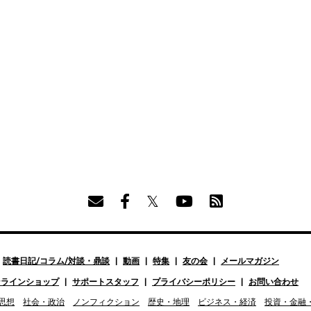
読書日記/コラム/対談・鼎談
動画
特集
友の会
メールマガジン
ンラインショップ
サポートスタッフ
プライバシーポリシー
お問い合わせ
思想
社会・政治
ノンフィクション
歴史・地理
ビジネス・経済
投資・金融