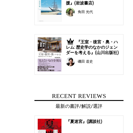
援』(岩波書店)
角田 光代
『王室・後宮・奥・ハ
5
レム: 歴史学のなかのジェン
ダーを考える』(山川出版社)
磯田 道史
RECENT REVIEWS
最新の書評/解説/選評
『夏迷宮』(講談社)