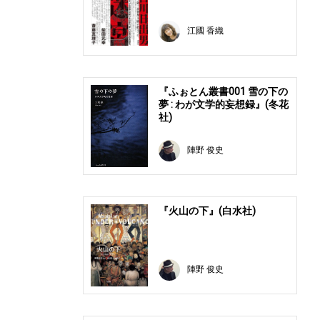
江國 香織
『ふぉとん叢書001 雪の下の
夢 : わが文学的妄想録』(冬花
社)
陣野 俊史
『火山の下』(白水社)
陣野 俊史