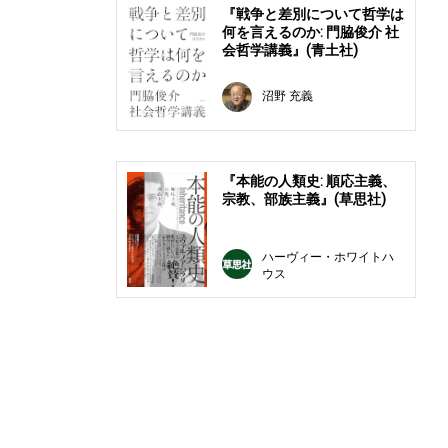
『戦争と差別について哲学は
何を言えるのか: 門脇俊介 社
会哲学講義』(青土社)
沼野 充義
『本能の人類史: 順応主義、
宗教、部族主義』(草思社)
ハーヴィー・ホワイトハ
ウス