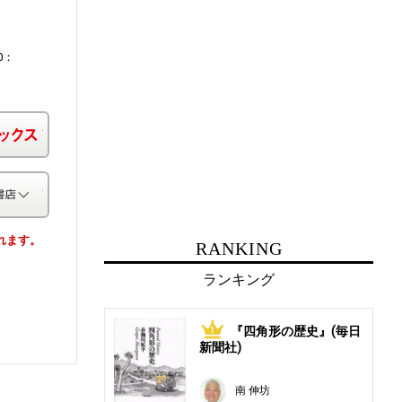
10：
楽天ブックス
その他の書店
されます。
RANKING
ランキング
『四角形の歴史』(毎日
1
新聞社)
南 伸坊