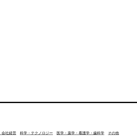
・会社経営
科学・テクノロジー
医学・薬学・看護学・歯科学
その他