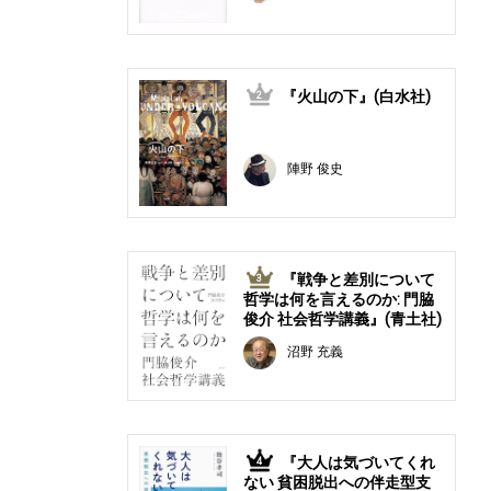
『火山の下』(白水社)
2
陣野 俊史
『戦争と差別について
3
哲学は何を言えるのか: 門脇
俊介 社会哲学講義』(青土社)
沼野 充義
『大人は気づいてくれ
4
ない 貧困脱出への伴走型支