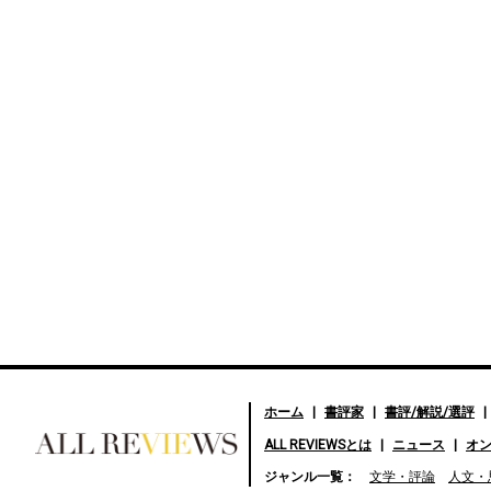
ホーム
書評家
書評/解説/選評
ALL REVIEWSとは
ニュース
オ
好きな書評家、読ませる書
ジャンル一覧：
文学・評論
人文・
評。ALL REVIEWS