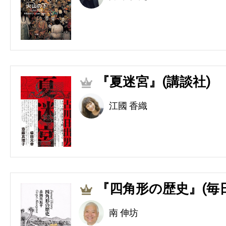
『夏迷宮』(講談社)
2
江國 香織
『四角形の歴史』(毎
3
南 伸坊