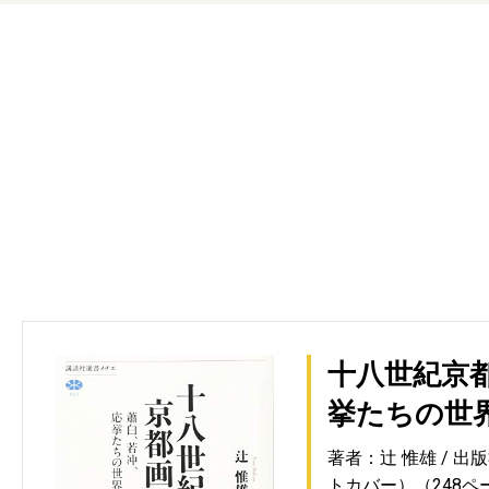
十八世紀京
挙たちの世
著者：辻 惟雄
出版
トカバー）（248ペ