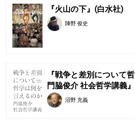
『火山の下』(白水社)
陣野 俊史
『戦争と差別について哲
門脇俊介 社会哲学講義』
沼野 充義