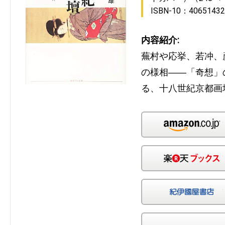
ISBN-10：40651432
内容紹介:
蕪村や応挙、若冲、
の様相――「奇想」
る、十八世紀京都画