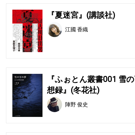
『夏迷宮』(講談社)
江國 香織
『ふぉとん叢書001 雪の
想録』(冬花社)
陣野 俊史