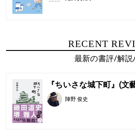
RECENT REV
最新の書評/解説
『ちいさな城下町』(文藝
陣野 俊史