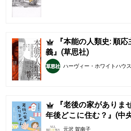
『本能の人類史: 順
4
義』(草思社)
ハーヴィー・ホワイトハウ
『老後の家がありませ
5
年後どこに住む？』(中央
元沢 賀南子