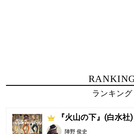
RANKIN
ランキング
『火山の下』(白水社)
1
陣野 俊史