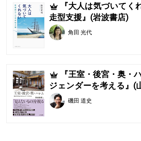
『大人は気づいてくれ
4
走型支援』(岩波書店)
角田 光代
『王室・後宮・奥・ハ
5
ジェンダーを考える』(
磯田 道史