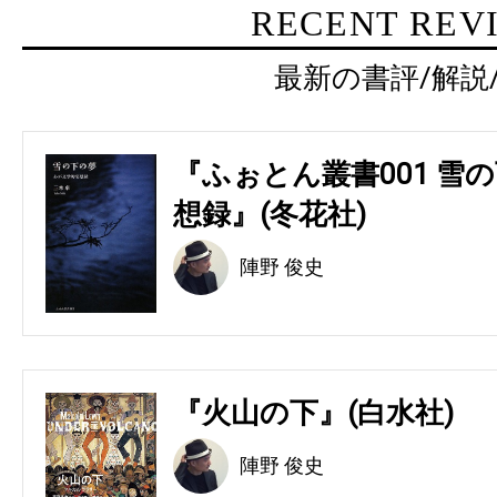
RECENT REV
最新の書評/解説
『ふぉとん叢書001 雪の
想録』(冬花社)
陣野 俊史
『火山の下』(白水社)
陣野 俊史