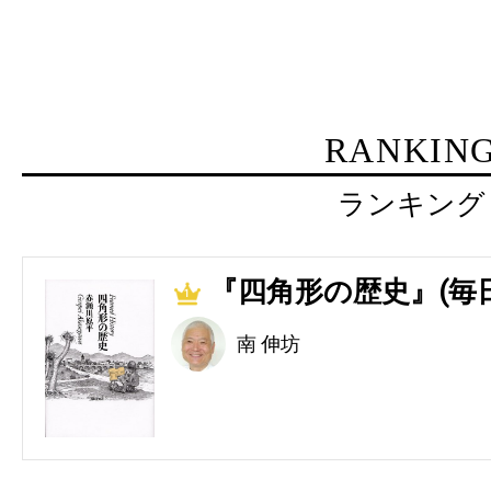
RANKIN
ランキング
『四角形の歴史』(毎
1
南 伸坊