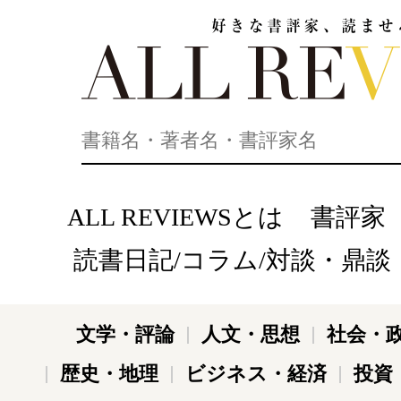
好きな書評家、読ませる書評。ALL REVIEWS
ALL REVIEWSとは
書評家
読書日記/コラム/対談・鼎談
文学・評論
人文・思想
社会・
歴史・地理
ビジネス・経済
投資