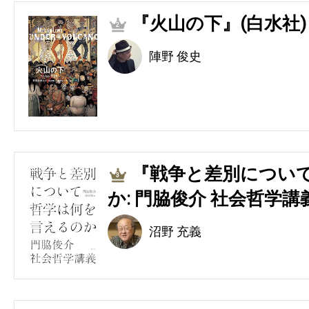
『火山の下』(白水社)
2
陣野 俊史
『戦争と差別につい
3
か: 門脇俊介 社会哲学講
沼野 充義