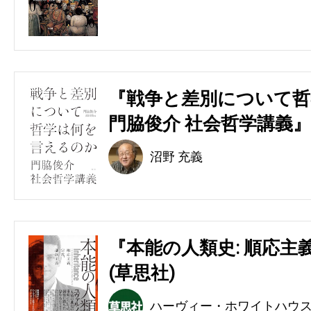
『戦争と差別について哲
門脇俊介 社会哲学講義』
沼野 充義
『本能の人類史: 順応主
(草思社)
ハーヴィー・ホワイトハウ