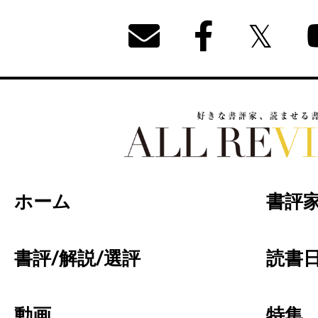
好きな書評家、読ませる書評。ALL REVIEW
ホーム
書評
書評/解説/選評
読書日
動画
特集