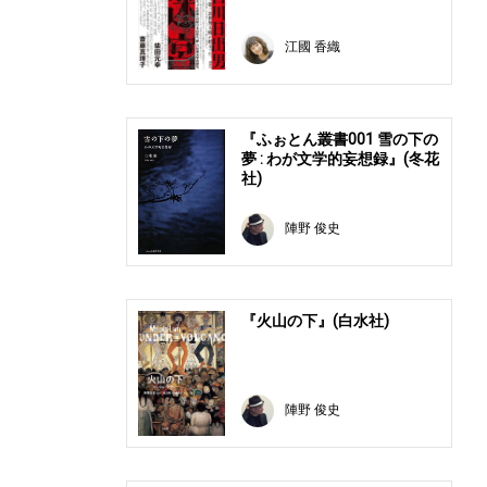
江國 香織
『ふぉとん叢書001 雪の下の
夢 : わが文学的妄想録』(冬花
社)
陣野 俊史
『火山の下』(白水社)
陣野 俊史