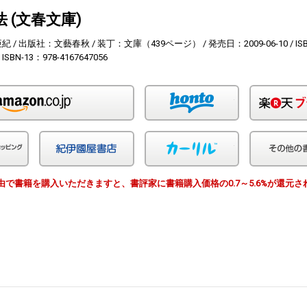
 (文春文庫)
亜紀
出版社：文藝春秋
装丁：文庫（439ページ）
発売日：2009-06-10
IS
ISBN-13：978-4167647056
Amazon
honto
Yahoo!ショッピング
紀伊国屋
カーリル
EWS経由で書籍を購入いただきますと、書評家に書籍購入価格の0.7～5.6%が還元