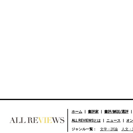
ホーム
書評家
書評/解説/選評
ALL REVIEWSとは
ニュース
オ
好きな書評家、読ませる書
ジャンル一覧：
文学・評論
人文・
評。ALL REVIEWS