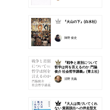
『火山の下』(白水社)
2
陣野 俊史
『戦争と差別について
3
哲学は何を言えるのか: 門脇
俊介 社会哲学講義』(青土社)
沼野 充義
『大人は気づいてくれ
4
ない 貧困脱出への伴走型支