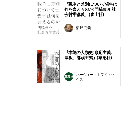
『戦争と差別について哲学は
何を言えるのか: 門脇俊介 社
会哲学講義』(青土社)
沼野 充義
『本能の人類史: 順応主義、
宗教、部族主義』(草思社)
ハーヴィー・ホワイトハ
ウス