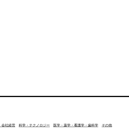
・会社経営
科学・テクノロジー
医学・薬学・看護学・歯科学
その他