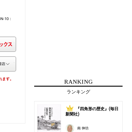
BN-10：
楽天ブックス
その他の書店
されます。
RANKING
ランキング
『四角形の歴史』(毎日
1
新聞社)
南 伸坊