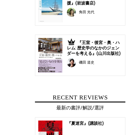
援』(岩波書店)
角田 光代
『王室・後宮・奥・ハ
5
レム: 歴史学のなかのジェン
ダーを考える』(山川出版社)
磯田 道史
RECENT REVIEWS
最新の書評/解説/選評
『夏迷宮』(講談社)