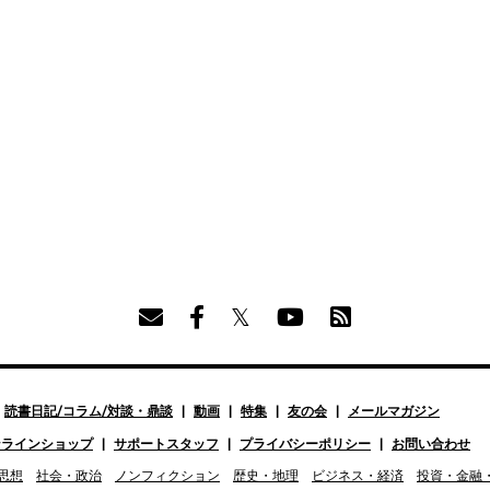
読書日記/コラム/対談・鼎談
動画
特集
友の会
メールマガジン
ンラインショップ
サポートスタッフ
プライバシーポリシー
お問い合わせ
思想
社会・政治
ノンフィクション
歴史・地理
ビジネス・経済
投資・金融