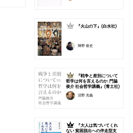
『火山の下』(白水社)
2
陣野 俊史
『戦争と差別について
3
哲学は何を言えるのか: 門脇
俊介 社会哲学講義』(青土社)
沼野 充義
『大人は気づいてくれ
4
ない 貧困脱出への伴走型支