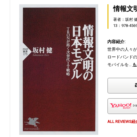
情報文
著者：坂村 
13：978-456
内容紹介:
世界中の人々
ロードバンド
モバイルを…
も
ALL REVI