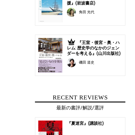
援』(岩波書店)
角田 光代
『王室・後宮・奥・ハ
5
レム: 歴史学のなかのジェン
ダーを考える』(山川出版社)
磯田 道史
RECENT REVIEWS
最新の書評/解説/選評
『夏迷宮』(講談社)