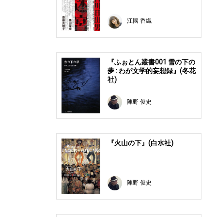
江國 香織
『ふぉとん叢書001 雪の下の
夢 : わが文学的妄想録』(冬花
社)
陣野 俊史
『火山の下』(白水社)
陣野 俊史