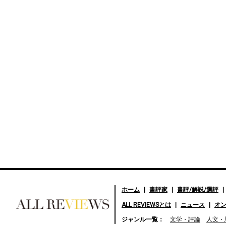
ホーム
書評家
書評/解説/選評
ALL REVIEWSとは
ニュース
オ
好きな書評家、読ませる書
ジャンル一覧：
文学・評論
人文・
評。ALL REVIEWS