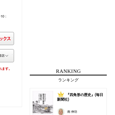
-10：
楽天ブックス
その他の書店
されます。
RANKING
ランキング
『四角形の歴史』(毎日
1
新聞社)
南 伸坊