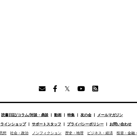
読書日記/コラム/対談・鼎談
動画
特集
友の会
メールマガジン
ンラインショップ
サポートスタッフ
プライバシーポリシー
お問い合わせ
思想
社会・政治
ノンフィクション
歴史・地理
ビジネス・経済
投資・金融