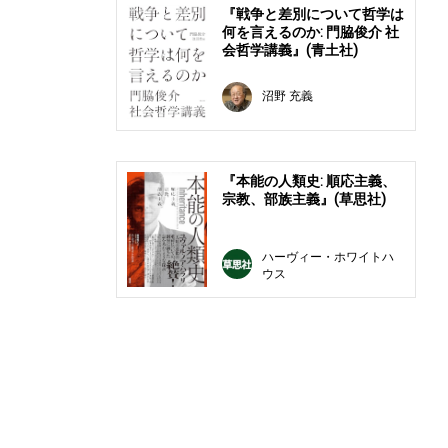
『戦争と差別について哲学は
何を言えるのか: 門脇俊介 社
会哲学講義』(青土社)
沼野 充義
『本能の人類史: 順応主義、
宗教、部族主義』(草思社)
ハーヴィー・ホワイトハ
ウス