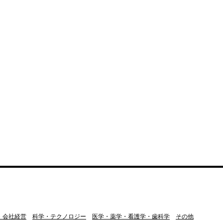
・会社経営
科学・テクノロジー
医学・薬学・看護学・歯科学
その他