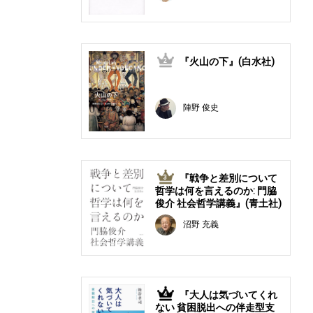
『火山の下』(白水社)
2
陣野 俊史
『戦争と差別について
3
哲学は何を言えるのか: 門脇
俊介 社会哲学講義』(青土社)
沼野 充義
『大人は気づいてくれ
4
ない 貧困脱出への伴走型支