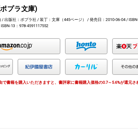
(ポプラ文庫)
治
出版社：ポプラ社
装丁：文庫（445ページ）
発売日：2010-06-04
ISBN
ISBN-13：978-4591117552
Amazon
honto
Yahoo!ショッピング
紀伊国屋
カーリル
EWS経由で書籍を購入いただきますと、書評家に書籍購入価格の0.7～5.6%が還元