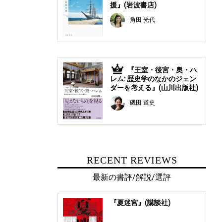
援』(岩波書店)
角田 光代
『王室・後宮・奥・ハ
5
レム: 歴史学のなかのジェン
ダーを考える』(山川出版社)
磯田 道史
RECENT REVIEWS
最新の書評/解説/選評
『夏迷宮』(講談社)