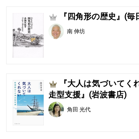
『四角形の歴史』(毎
2
南 伸坊
『大人は気づいてくれ
3
走型支援』(岩波書店)
角田 光代