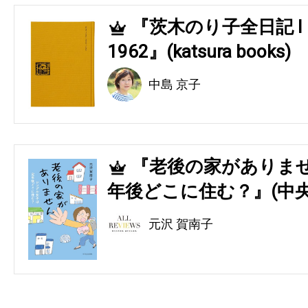
『茨木のり子全日記 Ⅰ 194
4
1962』(katsura books)
中島 京子
『老後の家がありませ
5
年後どこに住む？』(中央
元沢 賀南子