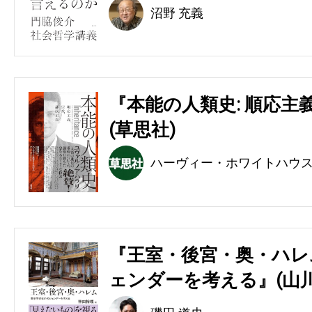
沼野 充義
『本能の人類史: 順応主
(草思社)
ハーヴィー・ホワイトハウ
『王室・後宮・奥・ハレ
ェンダーを考える』(山川