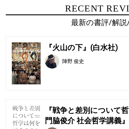
RECENT REV
最新の書評/解説
『火山の下』(白水社)
陣野 俊史
『戦争と差別について哲
門脇俊介 社会哲学講義』