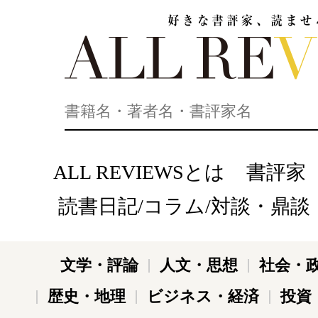
好きな書評家、読ませる書評。ALL REVIEWS
ALL REVIEWSとは
書評家
読書日記/コラム/対談・鼎談
文学・評論
人文・思想
社会・
歴史・地理
ビジネス・経済
投資