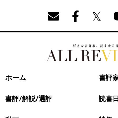
好きな書評家、読ませる書評。ALL REVIEW
ホーム
書評
書評/解説/選評
読書日