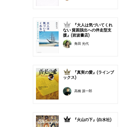
『大人は気づいてくれ
2
ない 貧困脱出への伴走型支
援』(岩波書店)
角田 光代
『真実の愛』(ラインブ
3
ックス)
高橋 源一郎
『火山の下』(白水社)
4