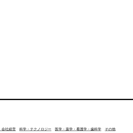
・会社経営
科学・テクノロジー
医学・薬学・看護学・歯科学
その他