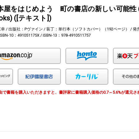
本屋をはじめよう 町の書店の新しい可能性 (e
ooks) ([テキスト])
正幸
出版社：Pヴァイン
装丁：単行本（ソフトカバー）（192ページ）
発
ISBN-10：491051175X
ISBN-13：978-4910511757
Amazon
honto
Yahoo!ショッピング
紀伊国屋
カーリル
EWS経由で書籍を購入いただきますと、書評家に書籍購入価格の0.7～5.6%が還元