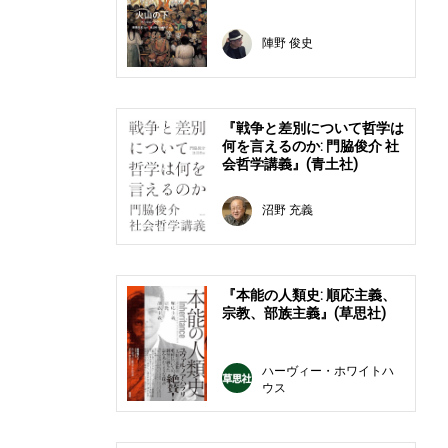
陣野 俊史
『戦争と差別について哲学は
何を言えるのか: 門脇俊介 社
会哲学講義』(青土社)
沼野 充義
『本能の人類史: 順応主義、
宗教、部族主義』(草思社)
ハーヴィー・ホワイトハ
ウス