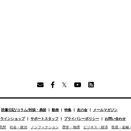
読書日記/コラム/対談・鼎談
動画
特集
友の会
メールマガジン
ンラインショップ
サポートスタッフ
プライバシーポリシー
お問い合わせ
思想
社会・政治
ノンフィクション
歴史・地理
ビジネス・経済
投資・金融