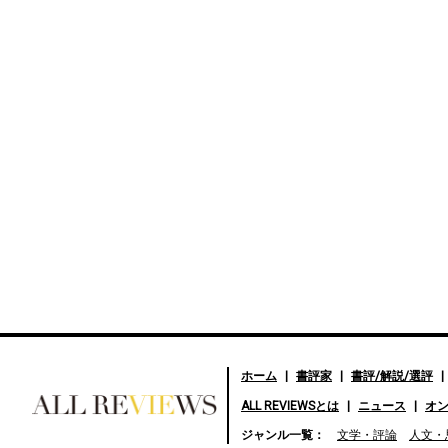
ホーム
書評家
書評/解説/選評
ALL REVIEWSとは
ニュース
オ
好きな書評家、読ませる書
ジャンル一覧：
文学・評論
人文・
評。ALL REVIEWS