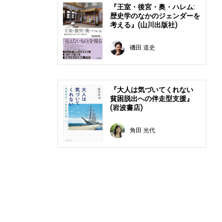
『王室・後宮・奥・ハレム:
歴史学のなかのジェンダーを
考える』(山川出版社)
磯田 道史
『大人は気づいてくれない
貧困脱出への伴走型支援』
(岩波書店)
角田 光代