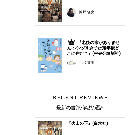
陣野 俊史
『老後の家がありませ
5
ん-シングル女子は定年後ど
こに住む？』(中央公論新社)
元沢 賀南子
RECENT REVIEWS
最新の書評/解説/選評
『火山の下』(白水社)