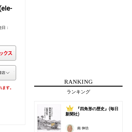
le-
売日：
楽天ブックス
その他の書店
RANKING
されます。
ランキング
『四角形の歴史』(毎日
1
新聞社)
南 伸坊