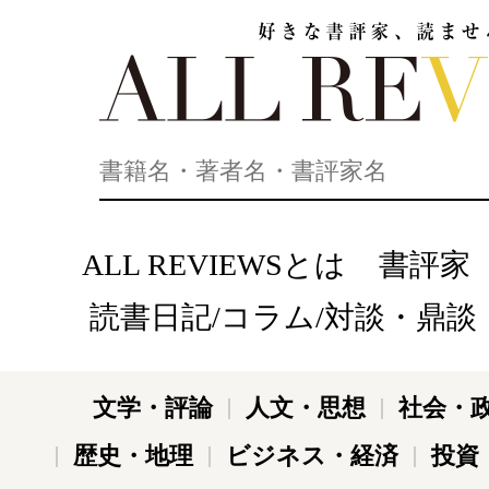
好きな書評家、読ませる書評。ALL REVIEWS
ALL REVIEWSとは
書評家
読書日記/コラム/対談・鼎談
文学・評論
人文・思想
社会・
歴史・地理
ビジネス・経済
投資