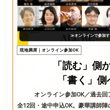
≫オンラインで参加す
現地満席｜オンライン参加OK
「読む」側
「書く」側
オンライン参加OK／過去回
全12回・途中申込OK。豪華講師