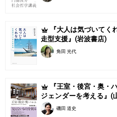
『大人は気づいてくれ
4
走型支援』(岩波書店)
角田 光代
『王室・後宮・奥・ハ
5
ジェンダーを考える』(
磯田 道史