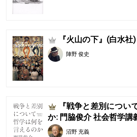
『火山の下』(白水社)
2
陣野 俊史
『戦争と差別につい
3
か: 門脇俊介 社会哲学講
沼野 充義