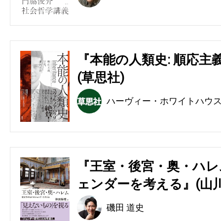
『本能の人類史: 順応主
(草思社)
ハーヴィー・ホワイトハウ
『王室・後宮・奥・ハレ
ェンダーを考える』(山川
磯田 道史