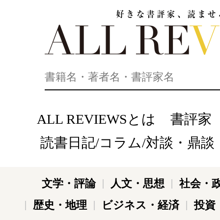
好きな書評家、読ませる書評。ALL REVIEWS
ALL REVIEWSとは
書評家
読書日記/コラム/対談・鼎談
文学・評論
人文・思想
社会・
歴史・地理
ビジネス・経済
投資