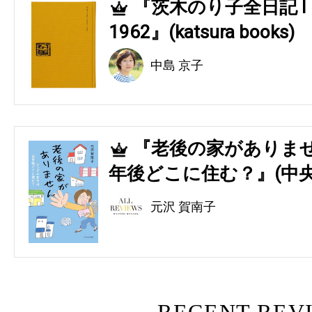
『茨木のり子全日記 Ⅰ 194
4
1962』(katsura books)
中島 京子
『老後の家がありませ
5
年後どこに住む？』(中央
元沢 賀南子