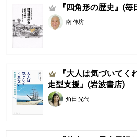
『四角形の歴史』(毎
2
南 伸坊
『大人は気づいてくれ
3
走型支援』(岩波書店)
角田 光代