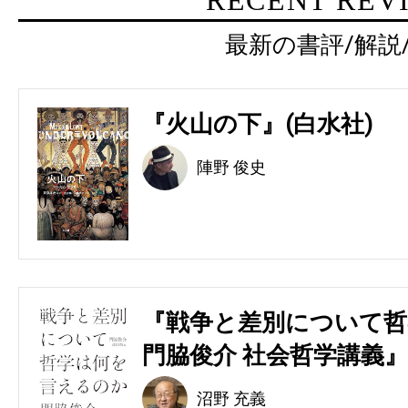
RECENT REV
最新の書評/解説
『火山の下』(白水社)
陣野 俊史
『戦争と差別について哲
門脇俊介 社会哲学講義』
沼野 充義