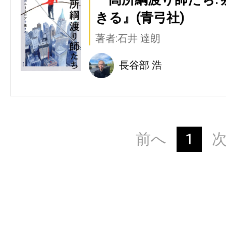
きる』(青弓社)
著者:石井 達朗
長谷部 浩
前へ
1