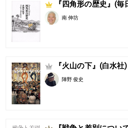
『四角形の歴史』(毎
1
南 伸坊
『火山の下』(白水社)
2
陣野 俊史
『戦争と差別につい