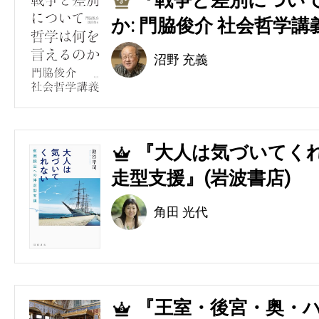
3
か: 門脇俊介 社会哲学講
沼野 充義
『大人は気づいてくれ
4
走型支援』(岩波書店)
角田 光代
『王室・後宮・奥・ハ
5