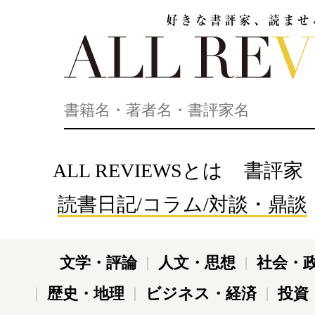
好きな書評家、読ませる書評。ALL REVIEWS
ALL REVIEWSとは
書評家
読書日記/コラム/対談・鼎談
文学・評論
人文・思想
社会・
歴史・地理
ビジネス・経済
投資