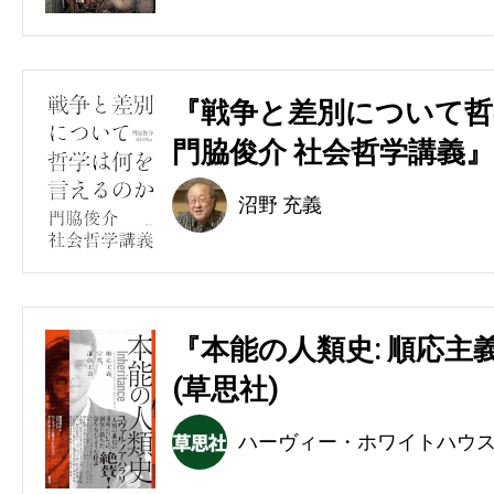
『戦争と差別について哲
門脇俊介 社会哲学講義』
沼野 充義
『本能の人類史: 順応主
(草思社)
ハーヴィー・ホワイトハウ