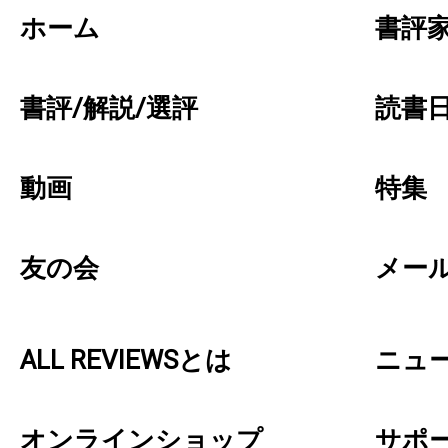
ホーム
書評
書評/解説/選評
読書日
動画
特集
友の会
メー
ALL REVIEWSとは
ニュ
オンラインショップ
サポ