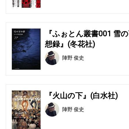
『ふぉとん叢書001 雪の
想録』(冬花社)
陣野 俊史
『火山の下』(白水社)
陣野 俊史