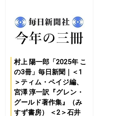
村上 陽一郎「2025年 こ
の3冊」毎日新聞｜＜1
＞ティム・ペイジ編、
宮澤 淳一訳『グレン・
グールド著作集』（み
すず書房） ＜2＞石井