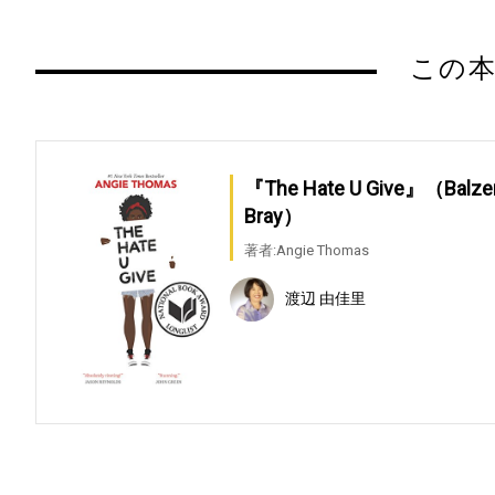
この本
『The Hate U Give』（Balzer
Bray）
著者:Angie Thomas
渡辺 由佳里