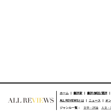
ホーム
書評家
書評/解説/選評
ALL REVIEWSとは
ニュース
オ
好きな書評家、読ませる書
ジャンル一覧：
文学・評論
人文・
評。ALL REVIEWS