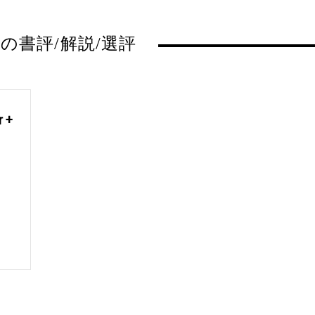
の書評/解説/選評
 +