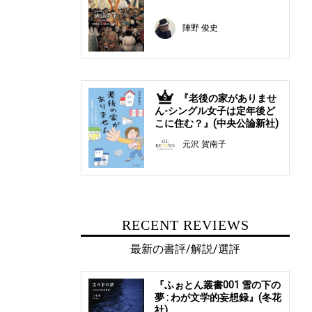
陣野 俊史
『老後の家がありませ
5
ん-シングル女子は定年後ど
こに住む？』(中央公論新社)
元沢 賀南子
RECENT REVIEWS
最新の書評/解説/選評
『ふぉとん叢書001 雪の下の
夢 : わが文学的妄想録』(冬花
社)