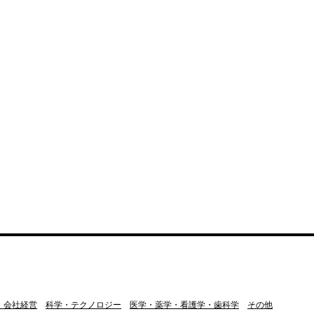
・会社経営
科学・テクノロジー
医学・薬学・看護学・歯科学
その他