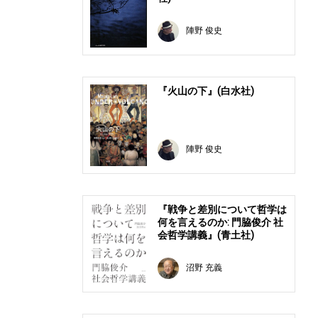
陣野 俊史
『火山の下』(白水社)
陣野 俊史
『戦争と差別について哲学は
何を言えるのか: 門脇俊介 社
会哲学講義』(青土社)
沼野 充義