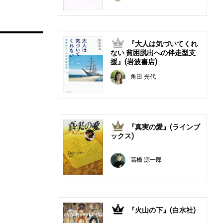
『大人は気づいてくれ
2
ない 貧困脱出への伴走型支
援』(岩波書店)
角田 光代
『真実の愛』(ラインブ
3
ックス)
高橋 源一郎
『火山の下』(白水社)
4