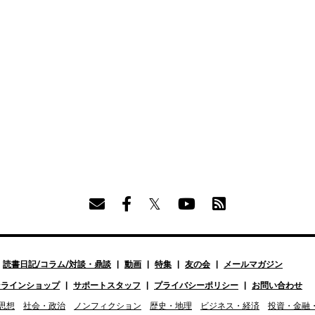
読書日記/コラム/対談・鼎談
動画
特集
友の会
メールマガジン
ンラインショップ
サポートスタッフ
プライバシーポリシー
お問い合わせ
思想
社会・政治
ノンフィクション
歴史・地理
ビジネス・経済
投資・金融