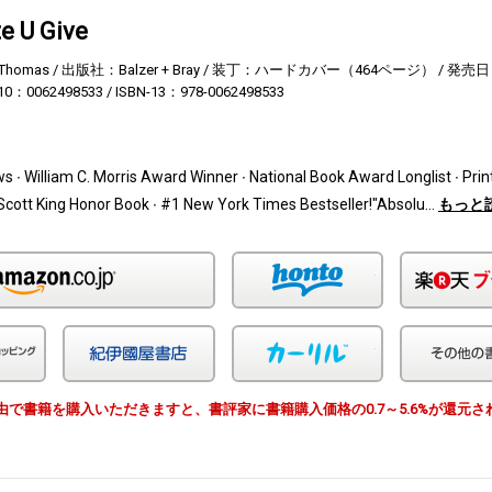
e U Give
Thomas
出版社：Balzer + Bray
装丁：ハードカバー（464ページ）
発売日：
-10：0062498533
ISBN-13：978-0062498533
ws ∙ William C. Morris Award Winner ∙ National Book Award Longlist ∙ Pri
 Scott King Honor Book ∙ #1 New York Times Bestseller!"Absolu…
もっと
Amazon
honto
Yahoo!ショッピング
紀伊国屋
カーリル
EWS経由で書籍を購入いただきますと、書評家に書籍購入価格の0.7～5.6%が還元