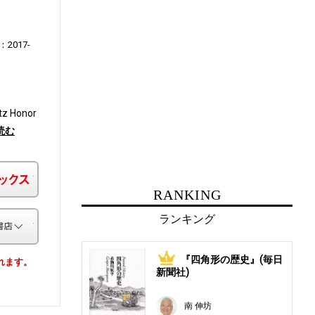
2017-
ntz Honor
読む
楽天ブックス
RANKING
ランキング
その他の書店
『四角形の歴史』(毎日
1
されます。
新聞社)
南 伸坊