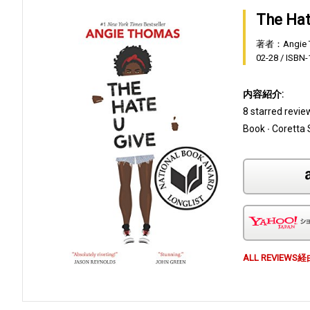
The Hat
著者：Angie 
02-28
ISBN
内容紹介:
8 starred revie
Book ∙ Coretta
ALL REVI