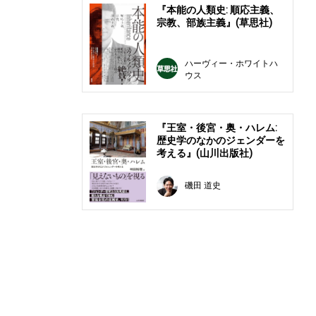
『本能の人類史: 順応主義、
宗教、部族主義』(草思社)
ハーヴィー・ホワイトハ
ウス
『王室・後宮・奥・ハレム:
歴史学のなかのジェンダーを
考える』(山川出版社)
磯田 道史