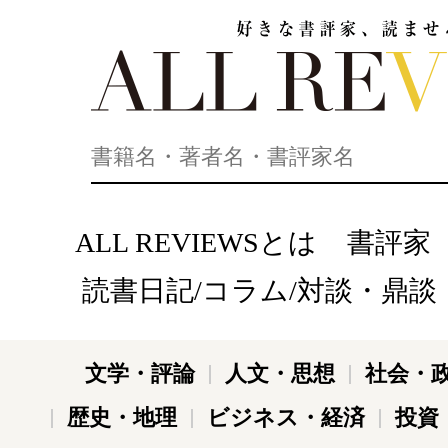
好きな書評家、読ませる書評。ALL REVIEWS
ALL REVIEWSとは
書評家
読書日記/コラム/対談・鼎談
文学・評論
人文・思想
社会・
歴史・地理
ビジネス・経済
投資