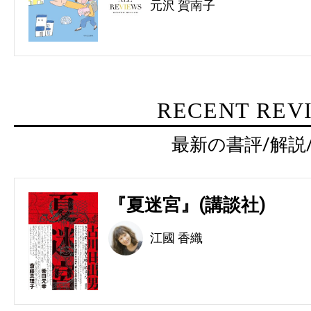
元沢 賀南子
RECENT REV
最新の書評/解説
『夏迷宮』(講談社)
江國 香織