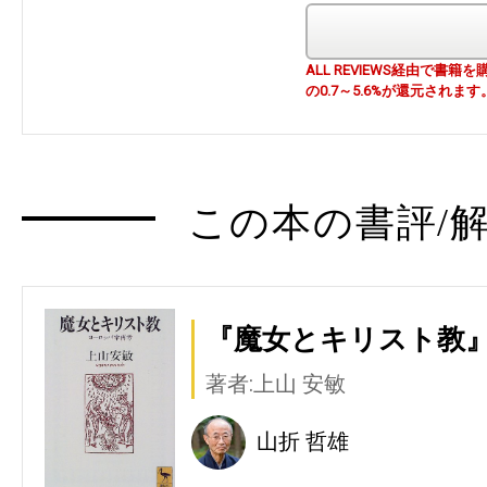
ALL REVIEWS経由で
の0.7～5.6%が還元されます
この本の書評/解
『魔女とキリスト教
著者:上山 安敏
山折 哲雄