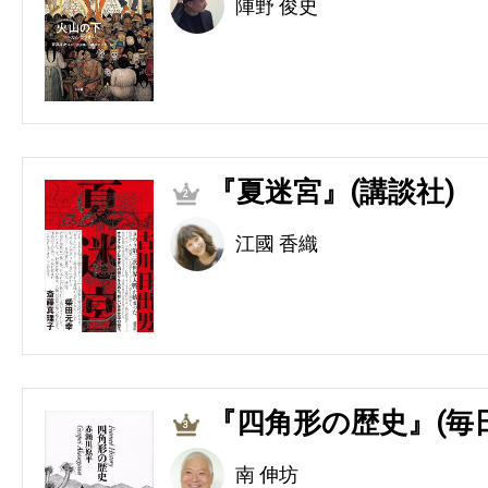
陣野 俊史
『夏迷宮』(講談社)
2
江國 香織
『四角形の歴史』(毎
3
南 伸坊