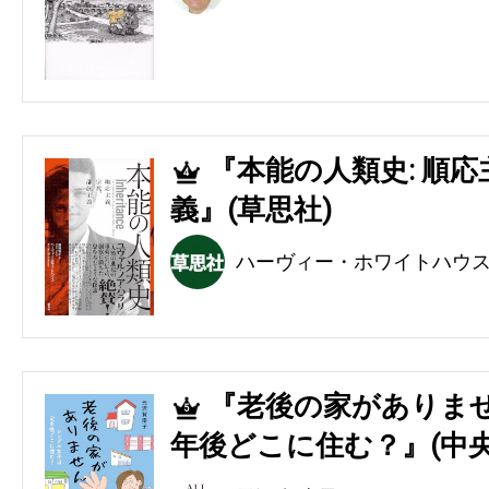
『本能の人類史: 順
4
義』(草思社)
ハーヴィー・ホワイトハウ
『老後の家がありませ
5
年後どこに住む？』(中央