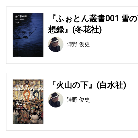
『ふぉとん叢書001 雪の
想録』(冬花社)
陣野 俊史
『火山の下』(白水社)
陣野 俊史