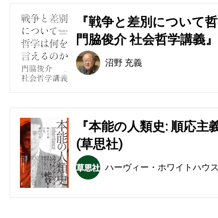
『戦争と差別について哲
門脇俊介 社会哲学講義』
沼野 充義
『本能の人類史: 順応主
(草思社)
ハーヴィー・ホワイトハウ