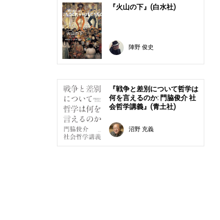
『火山の下』(白水社)
陣野 俊史
『戦争と差別について哲学は
何を言えるのか: 門脇俊介 社
会哲学講義』(青土社)
沼野 充義