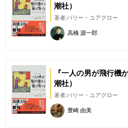
潮社）
著者:バリー・ユアグロー
高橋 源一郎
『一人の男が飛行機
潮社）
著者:バリー・ユアグロー
豊崎 由美