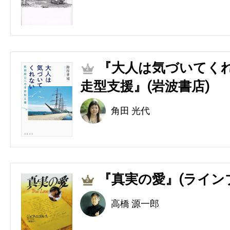
『大人は気づいてくれ
2
走型支援』(岩波書店)
角田 光代
『真実の愛』(ライン
3
高橋 源一郎