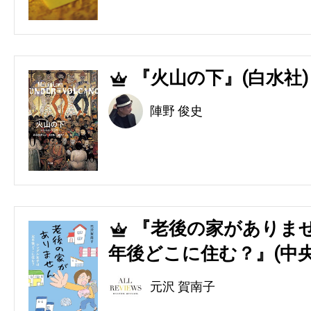
『火山の下』(白水社)
4
陣野 俊史
『老後の家がありませ
5
年後どこに住む？』(中央
元沢 賀南子