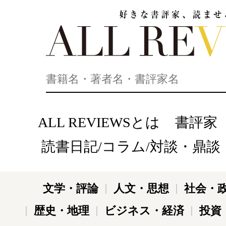
好きな書評家、読ませる書評。ALL REVIEWS
ALL REVIEWSとは
書評家
読書日記/コラム/対談・鼎談
文学・評論
人文・思想
社会・
歴史・地理
ビジネス・経済
投資