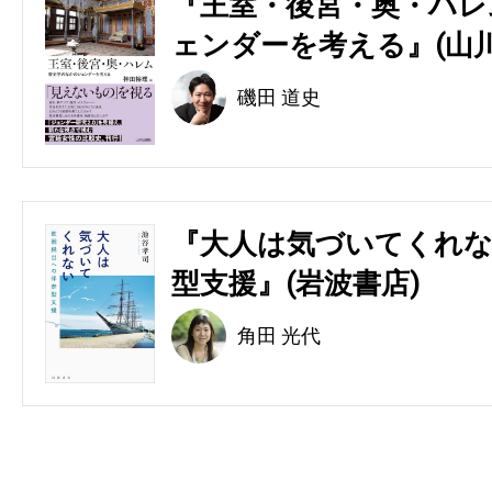
『王室・後宮・奥・ハレ
ェンダーを考える』(山川
磯田 道史
『大人は気づいてくれな
型支援』(岩波書店)
角田 光代