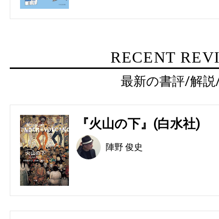
RECENT REV
最新の書評/解説
『火山の下』(白水社)
陣野 俊史