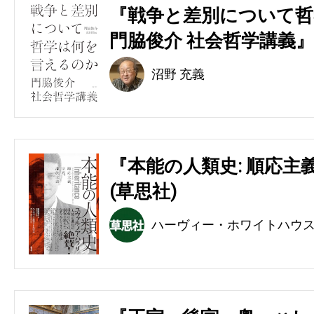
『戦争と差別について哲
門脇俊介 社会哲学講義』
沼野 充義
『本能の人類史: 順応主
(草思社)
ハーヴィー・ホワイトハウ