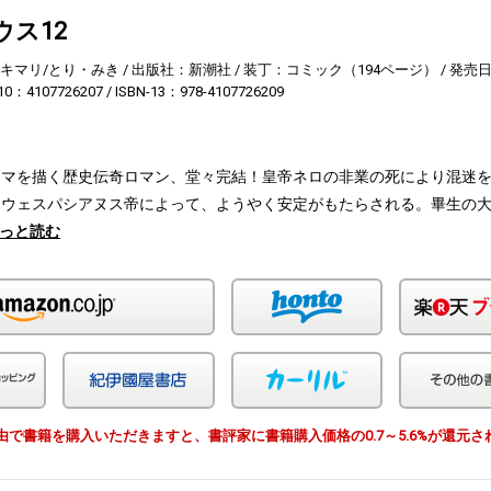
ウス12
キマリ/とり・みき
出版社：新潮社
装丁：コミック（194ページ）
発売日：
-10：4107726207
ISBN-13：978-4107726209
ーマを描く歴史伝奇ロマン、堂々完結！皇帝ネロの非業の死により混迷
、ウェスパシアヌス帝によって、ようやく安定がもたらされる。畢生の
っと読む
Amazon
honto
Yahoo!ショッピング
紀伊国屋
カーリル
EWS経由で書籍を購入いただきますと、書評家に書籍購入価格の0.7～5.6%が還元