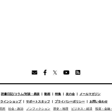
読書日記/コラム/対談・鼎談
動画
特集
友の会
メールマガジン
ンラインショップ
サポートスタッフ
プライバシーポリシー
お問い合わせ
思想
社会・政治
ノンフィクション
歴史・地理
ビジネス・経済
投資・金融