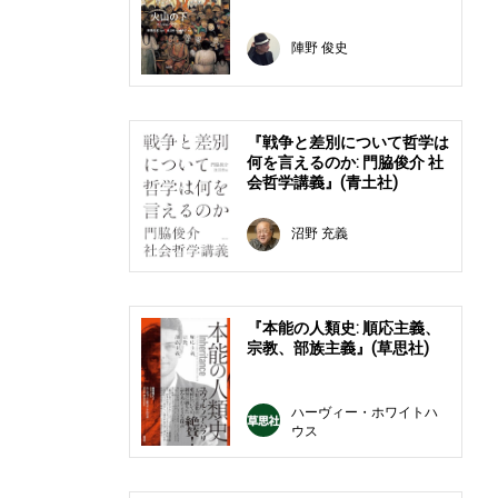
陣野 俊史
『戦争と差別について哲学は
何を言えるのか: 門脇俊介 社
会哲学講義』(青土社)
沼野 充義
『本能の人類史: 順応主義、
宗教、部族主義』(草思社)
ハーヴィー・ホワイトハ
ウス