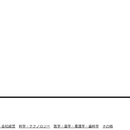
・会社経営
科学・テクノロジー
医学・薬学・看護学・歯科学
その他