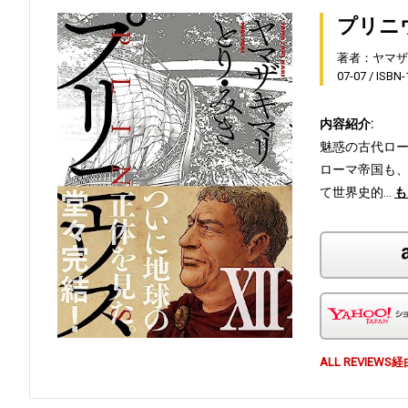
プリニ
著者：ヤマザ
07-07
ISBN
内容紹介:
魅惑の古代ロ
ローマ帝国も
て世界史的…
も
ALL REVI