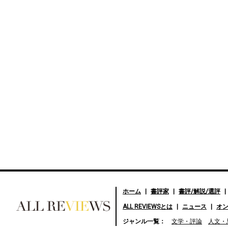
ホーム
書評家
書評/解説/選評
ALL REVIEWSとは
ニュース
オ
好きな書評家、読ませる書
ジャンル一覧：
文学・評論
人文・
評。ALL REVIEWS