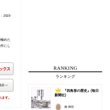
2023-
を極めた
大作にし
楽天ブックス
RANKING
ランキング
その他の書店
『四角形の歴史』(毎日
1
新聞社)
されます。
南 伸坊