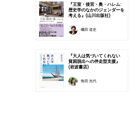
『王室・後宮・奥・ハレム:
歴史学のなかのジェンダーを
考える』(山川出版社)
磯田 道史
『大人は気づいてくれない
貧困脱出への伴走型支援』
(岩波書店)
角田 光代