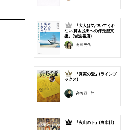
『大人は気づいてくれ
2
ない 貧困脱出への伴走型支
援』(岩波書店)
角田 光代
『真実の愛』(ラインブ
3
ックス)
高橋 源一郎
『火山の下』(白水社)
4