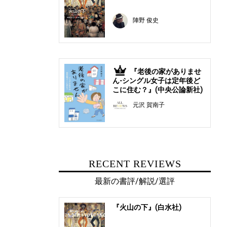
陣野 俊史
『老後の家がありませ
5
ん-シングル女子は定年後ど
こに住む？』(中央公論新社)
元沢 賀南子
RECENT REVIEWS
最新の書評/解説/選評
『火山の下』(白水社)