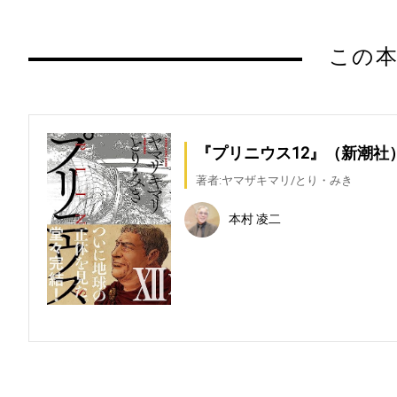
この本
『プリニウス12』（新潮社
著者:ヤマザキマリ/とり・みき
本村 凌二