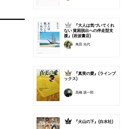
『大人は気づいてくれ
2
ない 貧困脱出への伴走型支
援』(岩波書店)
角田 光代
『真実の愛』(ラインブ
3
ックス)
高橋 源一郎
『火山の下』(白水社)
4