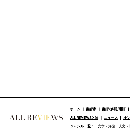
ホーム
書評家
書評/解説/選評
ALL REVIEWSとは
ニュース
オ
好きな書評家、読ませる書
ジャンル一覧：
文学・評論
人文・
評。ALL REVIEWS