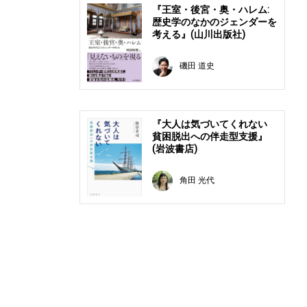
『王室・後宮・奥・ハレム:
歴史学のなかのジェンダーを
考える』(山川出版社)
磯田 道史
『大人は気づいてくれない
貧困脱出への伴走型支援』
(岩波書店)
角田 光代