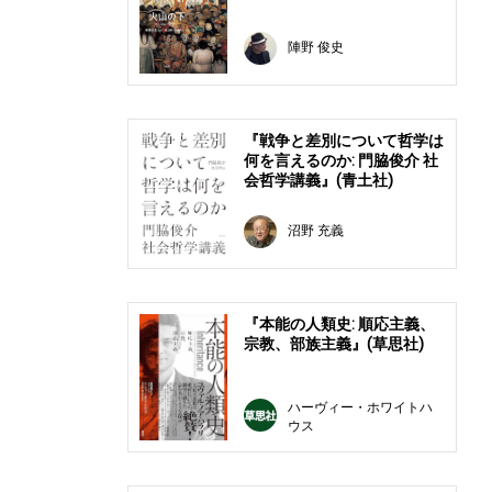
陣野 俊史
『戦争と差別について哲学は
何を言えるのか: 門脇俊介 社
会哲学講義』(青土社)
沼野 充義
『本能の人類史: 順応主義、
宗教、部族主義』(草思社)
ハーヴィー・ホワイトハ
ウス