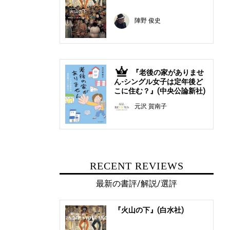
陣野 俊史
『老後の家がありませ
5
ん-シングル女子は定年後ど
こに住む？』(中央公論新社)
元沢 賀南子
RECENT REVIEWS
最新の書評/解説/選評
『火山の下』(白水社)