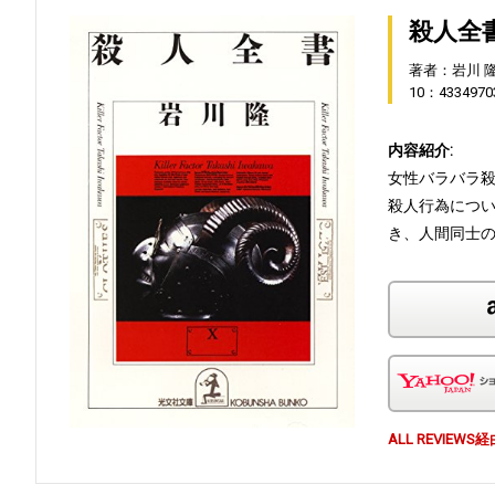
殺人全
著者：岩川 
10：4334970
内容紹介:
女性バラバラ殺
殺人行為につ
き、人間同士
ALL REVI