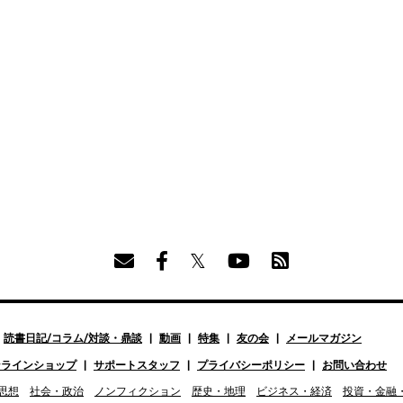
読書日記/コラム/対談・鼎談
動画
特集
友の会
メールマガジン
ンラインショップ
サポートスタッフ
プライバシーポリシー
お問い合わせ
思想
社会・政治
ノンフィクション
歴史・地理
ビジネス・経済
投資・金融