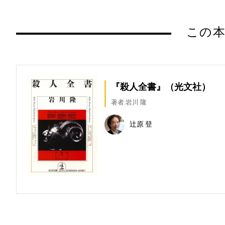
この本
『殺人全書』（光文社）
著者:岩川 隆
辻原 登