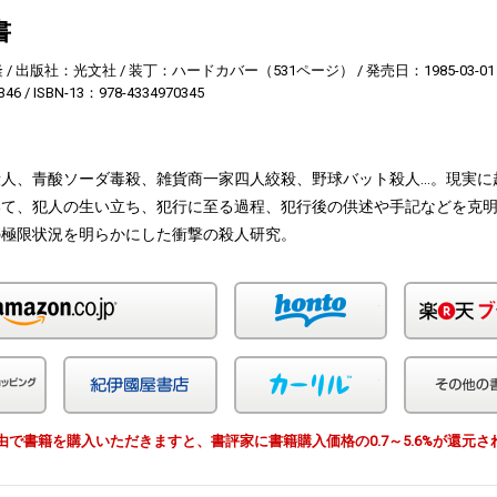
書
隆
出版社：光文社
装丁：ハードカバー（531ページ）
発売日：1985-03-01
346
ISBN-13：978-4334970345
人、青酸ソーダ毒殺、雑貨商一家四人絞殺、野球バット殺人...。現実に
いて、犯人の生い立ち、犯行に至る過程、犯行後の供述や手記などを克
の極限状況を明らかにした衝撃の殺人研究。
Amazon
honto
Yahoo!ショッピング
紀伊国屋
カーリル
EWS経由で書籍を購入いただきますと、書評家に書籍購入価格の0.7～5.6%が還元