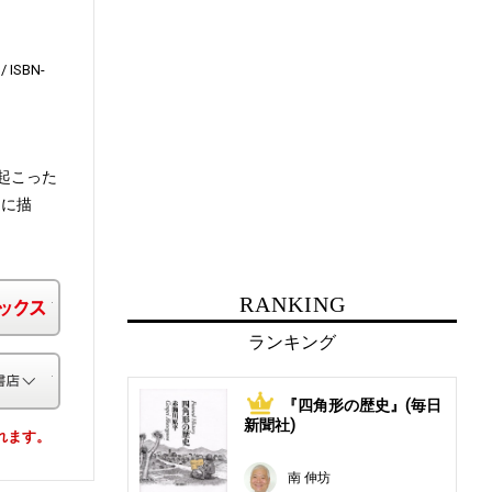
ISBN-
起こった
明に描
楽天ブックス
RANKING
ランキング
その他の書店
『四角形の歴史』(毎日
1
新聞社)
されます。
南 伸坊