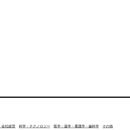
・会社経営
科学・テクノロジー
医学・薬学・看護学・歯科学
その他