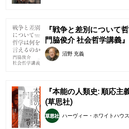
『戦争と差別について哲
門脇俊介 社会哲学講義』
沼野 充義
『本能の人類史: 順応主
(草思社)
ハーヴィー・ホワイトハウ