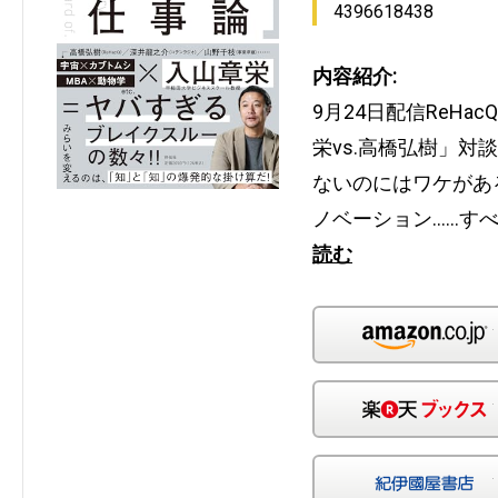
4396618438
内容紹介:
9月24日配信ReHa
栄vs.高橋弘樹」
ないのにはワケがあ
ノベーション……す
読む