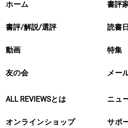
ホーム
書評
書評/解説/選評
読書日
動画
特集
友の会
メー
ALL REVIEWSとは
ニュ
オンラインショップ
サポ