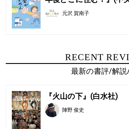
元沢 賀南子
RECENT REV
最新の書評/解説
『火山の下』(白水社)
陣野 俊史