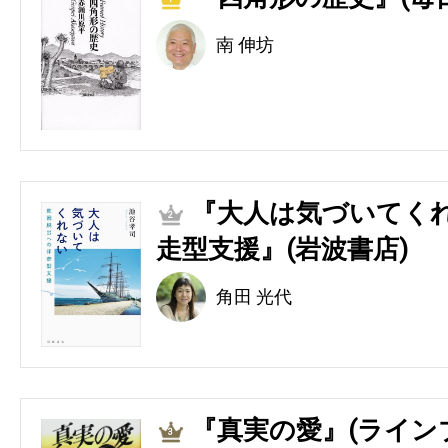
南 伸坊
『大人は気づいてくれ
2
走型支援』(岩波書店)
角田 光代
『真実の愛』(ライン
3