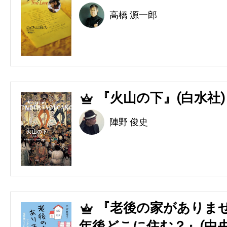
高橋 源一郎
『火山の下』(白水社)
4
陣野 俊史
『老後の家がありませ
5
年後どこに住む？』(中央