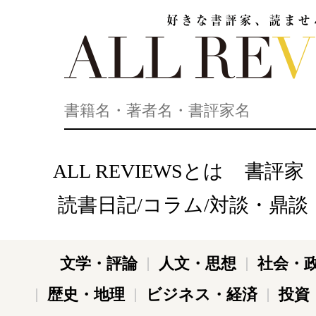
好きな書評家、読ませる書評。ALL REVIEWS
ALL REVIEWSとは
書評家
読書日記/コラム/対談・鼎談
文学・評論
人文・思想
社会・
歴史・地理
ビジネス・経済
投資