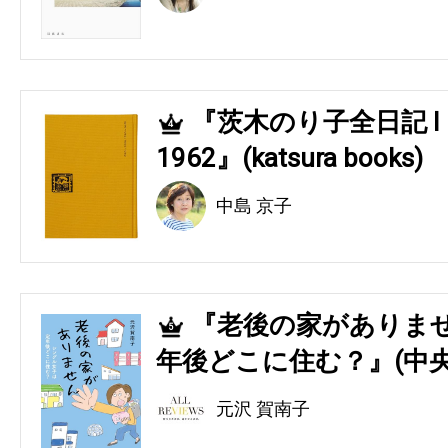
『茨木のり子全日記 Ⅰ 194
4
1962』(katsura books)
中島 京子
『老後の家がありませ
5
年後どこに住む？』(中央
元沢 賀南子