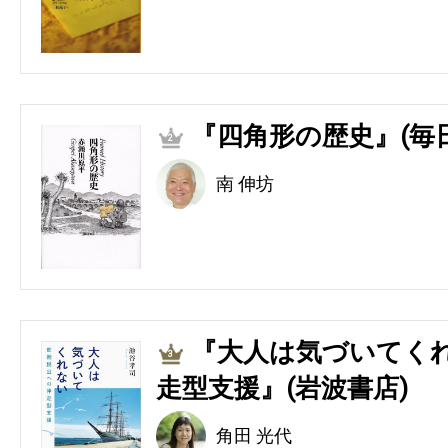
『四角形の歴史』(毎
2
南 伸坊
『大人は気づいてくれ
3
走型支援』(岩波書店)
角田 光代