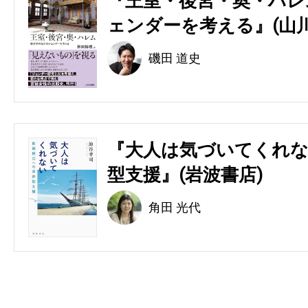
『王室・後宮・奥・ハレ
ェンダーを考える』(山川
磯田 道史
『大人は気づいてくれな
型支援』(岩波書店)
角田 光代