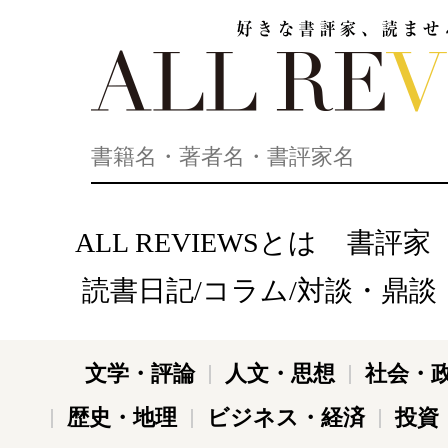
好きな書評家、読ませる書評。ALL REVIEWS
ALL REVIEWSとは
書評家
読書日記/コラム/対談・鼎談
文学・評論
人文・思想
社会・
歴史・地理
ビジネス・経済
投資