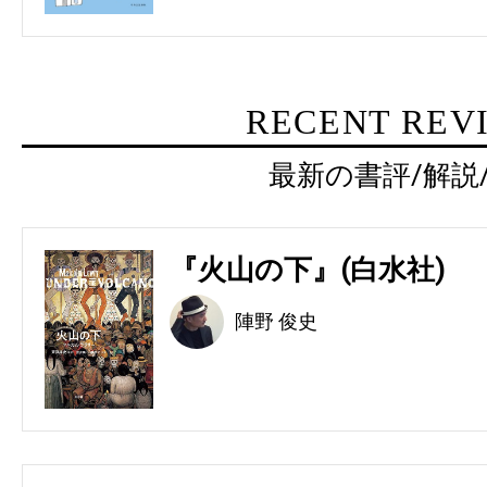
RECENT REV
最新の書評/解説
『火山の下』(白水社)
陣野 俊史