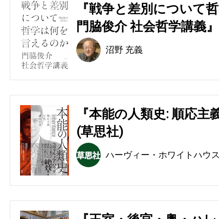
『戦争と差別について哲
門脇俊介 社会哲学講義』
沼野 充義
『本能の人類史: 順応主
(草思社)
ハーヴィー・ホワイトハウ