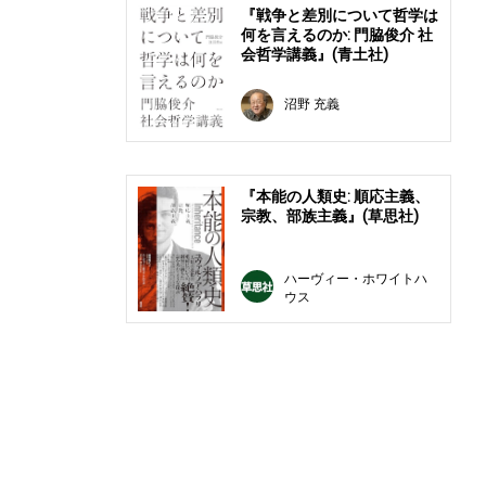
『戦争と差別について哲学は
何を言えるのか: 門脇俊介 社
会哲学講義』(青土社)
沼野 充義
『本能の人類史: 順応主義、
宗教、部族主義』(草思社)
ハーヴィー・ホワイトハ
ウス