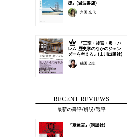
援』(岩波書店)
角田 光代
『王室・後宮・奥・ハ
5
レム: 歴史学のなかのジェン
ダーを考える』(山川出版社)
磯田 道史
RECENT REVIEWS
最新の書評/解説/選評
『夏迷宮』(講談社)