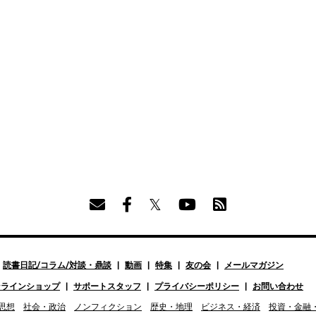
読書日記/コラム/対談・鼎談
動画
特集
友の会
メールマガジン
ンラインショップ
サポートスタッフ
プライバシーポリシー
お問い合わせ
思想
社会・政治
ノンフィクション
歴史・地理
ビジネス・経済
投資・金融