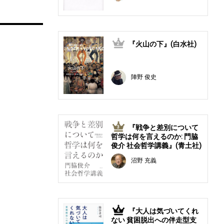
『火山の下』(白水社)
2
陣野 俊史
『戦争と差別について
3
哲学は何を言えるのか: 門脇
俊介 社会哲学講義』(青土社)
沼野 充義
『大人は気づいてくれ
4
ない 貧困脱出への伴走型支