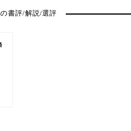
の書評/解説/選評
済