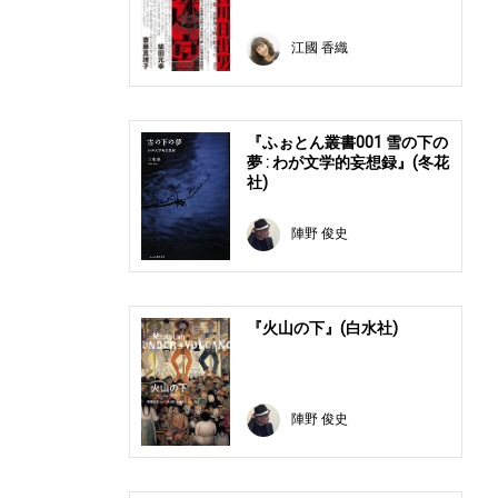
江國 香織
『ふぉとん叢書001 雪の下の
夢 : わが文学的妄想録』(冬花
社)
陣野 俊史
『火山の下』(白水社)
陣野 俊史