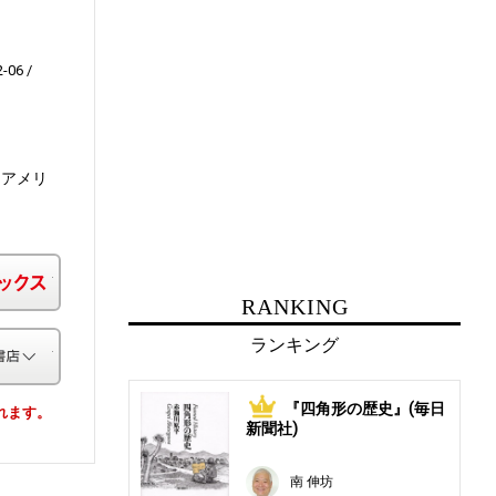
-06
「アメリ
楽天ブックス
RANKING
ランキング
その他の書店
『四角形の歴史』(毎日
1
されます。
新聞社)
南 伸坊