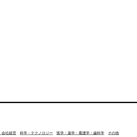
・会社経営
科学・テクノロジー
医学・薬学・看護学・歯科学
その他