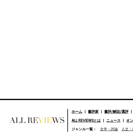
ホーム
書評家
書評/解説/選評
ALL REVIEWSとは
ニュース
オ
好きな書評家、読ませる書
ジャンル一覧：
文学・評論
人文・
評。ALL REVIEWS