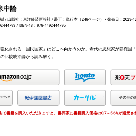
米中論
樹
出版社：東洋経済新報社
装丁：単行本（248ページ）
発売日：2023-12
92444793
ISBN-13：978-4492444795
再強化される「国民国家」はどこへ向かうのか。希代の思想家が覇権国
」の比較統治論から読み解く。
Amazon
honto
Yahoo!ショッピング
紀伊国屋
カーリル
EWS経由で書籍を購入いただきますと、書評家に書籍購入価格の0.7～5.6%が還元