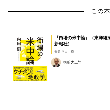
この本
『街場の米中論』（東洋経
新報社）
著者:内田 樹
橋爪 大三郎