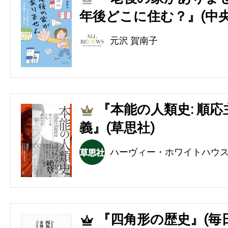
年後どこに住む？』(中央
元沢 賀南子
『本能の人類史: 順
3
義』(草思社)
ハーヴィー・ホワイトハウ
『四角形の歴史』(毎
4