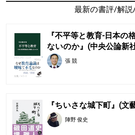
最新の書評/解説
『不平等と教育-日本の
ないのか』(中央公論新社
張 競
『ちいさな城下町』(文藝
陣野 俊史