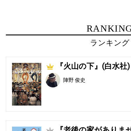
RANKIN
ランキング
『火山の下』(白水社)
1
陣野 俊史
『老後の家がありませ
2