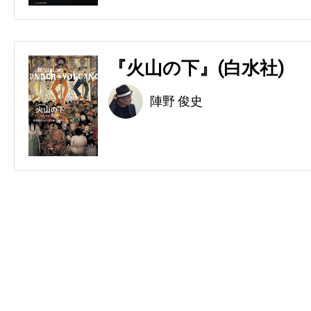
『火山の下』(白水社)
陣野 俊史