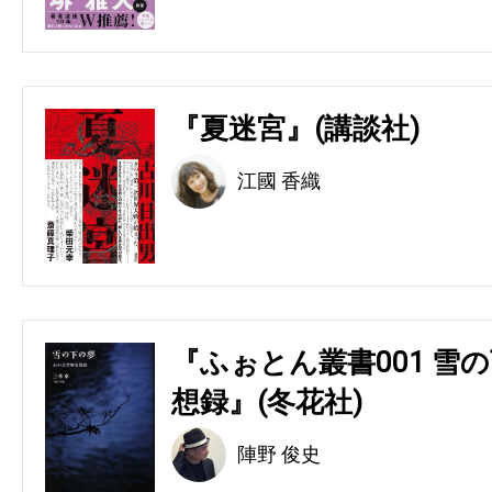
『夏迷宮』(講談社)
江國 香織
『ふぉとん叢書001 雪の
想録』(冬花社)
陣野 俊史