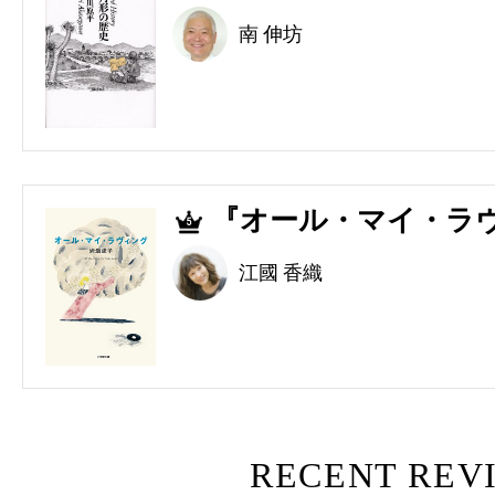
南 伸坊
『オール・マイ・ラヴ
5
江國 香織
RECENT REV