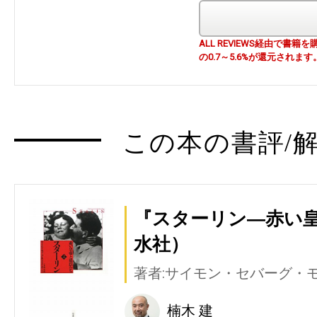
ALL REVIEWS経由で
の0.7～5.6%が還元されます
この本の書評/解
『スターリン―赤い
水社）
著者:サイモン・セバーグ・
楠木 建