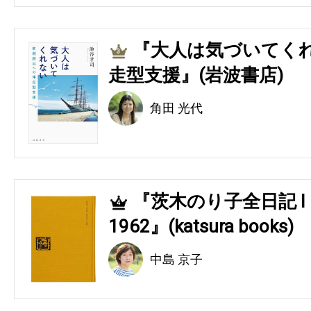
『大人は気づいてくれ
3
走型支援』(岩波書店)
角田 光代
『茨木のり子全日記 Ⅰ 194
4
1962』(katsura books)
中島 京子