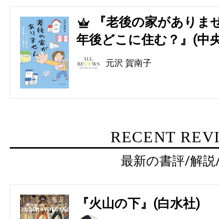
『老後の家がありませ
5
年後どこに住む？』(中央
元沢 賀南子
RECENT REV
最新の書評/解説
『火山の下』(白水社)