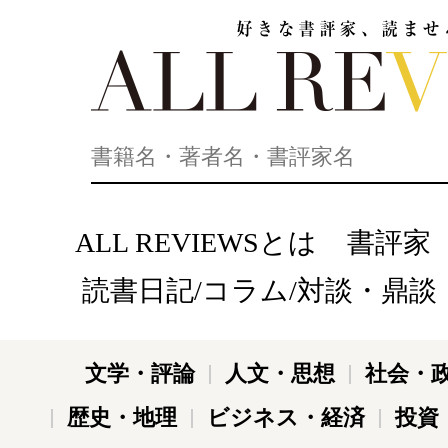
好きな書評家、読ませる書評。ALL REVIEWS
ALL REVIEWSとは
書評家
読書日記/コラム/対談・鼎談
文学・評論
人文・思想
社会・
歴史・地理
ビジネス・経済
投資