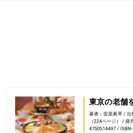
東京の老舗
著者：安原眞琴
出
（224ページ）
発売
4750514497
ISBN