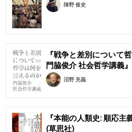
陣野 俊史
『戦争と差別について哲
門脇俊介 社会哲学講義』
沼野 充義
『本能の人類史: 順応主
(草思社)