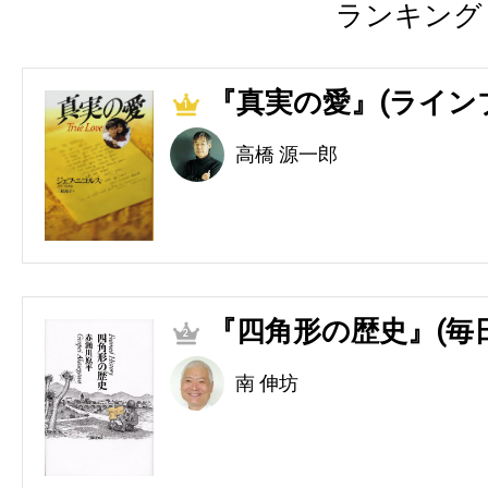
ランキング
『真実の愛』(ライン
1
高橋 源一郎
『四角形の歴史』(毎
2
南 伸坊