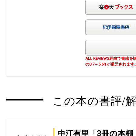
ALL REVIEWS経由で
の0.7～5.6%が還元されます
この本の書評/解
中江有里「3冊の本棚