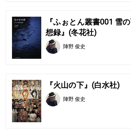
『ふぉとん叢書001 雪の
想録』(冬花社)
陣野 俊史
『火山の下』(白水社)
陣野 俊史