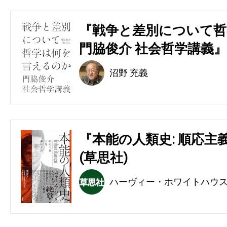
『戦争と差別について哲
門脇俊介 社会哲学講義』
沼野 充義
『本能の人類史: 順応主
(草思社)
ハーヴィー・ホワイトハウ