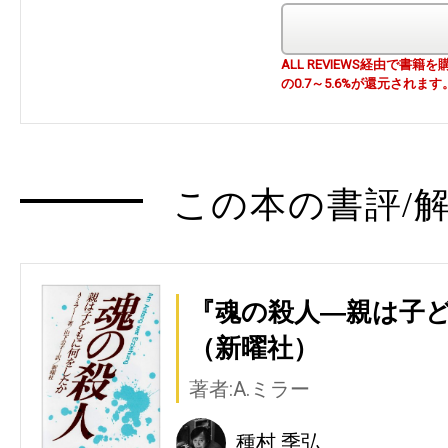
ALL REVIEWS経由で
の0.7～5.6%が還元されます
この本の書評/解
『魂の殺人―親は子
（新曜社）
著者:A.ミラー
種村 季弘