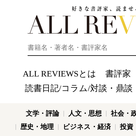
好きな書評家、読ませる書評。ALL REVIEWS
ALL REVIEWSとは
書評家
読書日記/コラム/対談・鼎談
文学・評論
人文・思想
社会・
歴史・地理
ビジネス・経済
投資