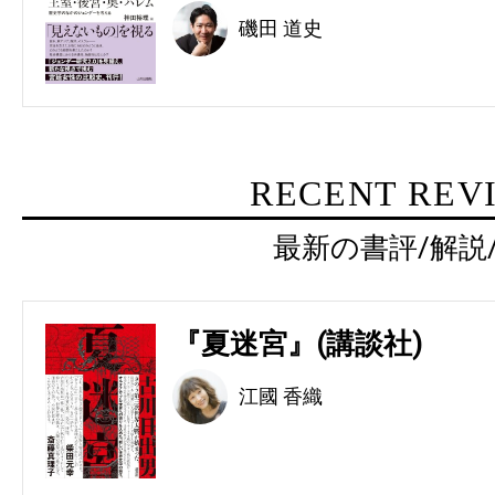
磯田 道史
RECENT REV
最新の書評/解説
『夏迷宮』(講談社)
江國 香織