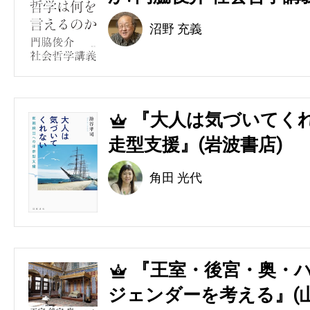
沼野 充義
『大人は気づいてくれ
4
走型支援』(岩波書店)
角田 光代
『王室・後宮・奥・ハ
5
ジェンダーを考える』(