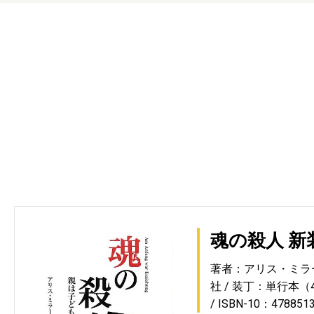
魂の殺人 新
著者：アリス・ミラ
社
装丁：単行本（4
ISBN-10：478851