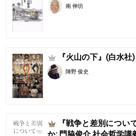
南 伸坊
『火山の下』(白水社)
2
陣野 俊史
『戦争と差別につい
3
か: 門脇俊介 社会哲学講