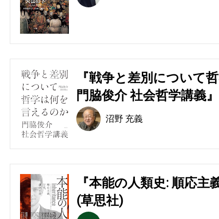
『戦争と差別について哲
門脇俊介 社会哲学講義』
沼野 充義
『本能の人類史: 順応主
(草思社)