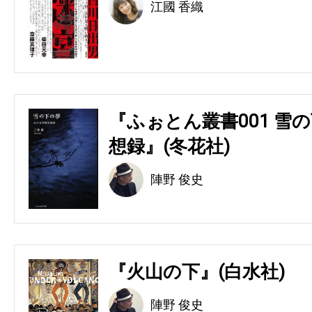
江國 香織
『ふぉとん叢書001 雪の
想録』(冬花社)
陣野 俊史
『火山の下』(白水社)
陣野 俊史