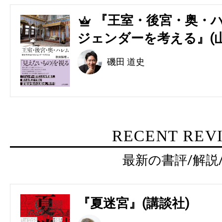
『王室・後宮・奥・ハ
5
ジェンダーを考える』(
磯田 道史
RECENT REV
最新の書評/解説
『夏迷宮』(講談社)