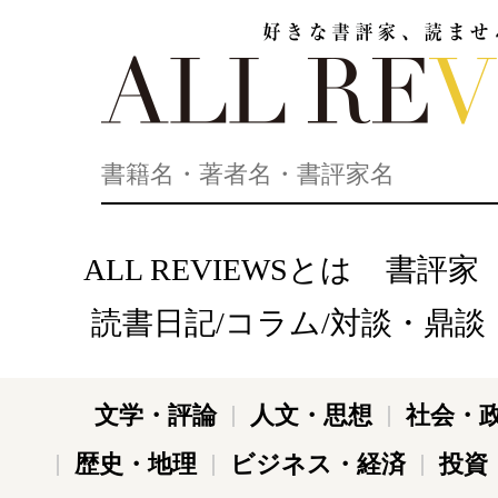
好きな書評家、読ませる書評。ALL REVIEWS
ALL REVIEWSとは
書評家
読書日記/コラム/対談・鼎談
文学・評論
人文・思想
社会・
歴史・地理
ビジネス・経済
投資