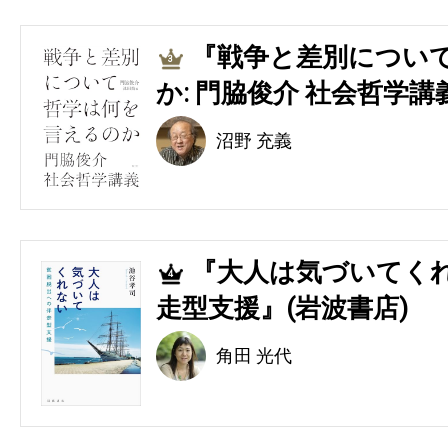
『戦争と差別につい
3
か: 門脇俊介 社会哲学講
沼野 充義
『大人は気づいてくれ
4
走型支援』(岩波書店)
角田 光代