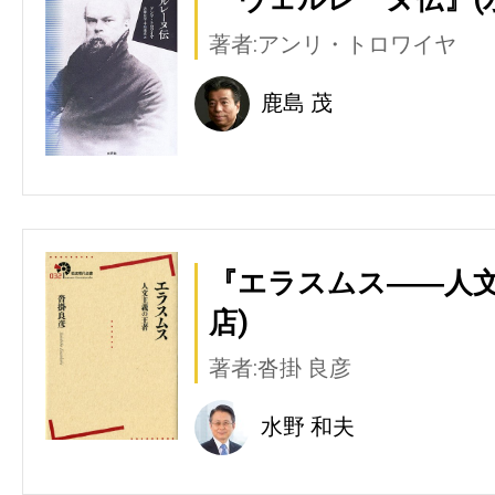
著者:アンリ・トロワイヤ
鹿島 茂
『エラスムス――人文
店)
著者:沓掛 良彦
水野 和夫