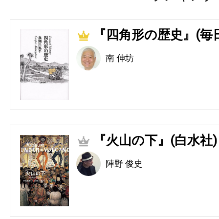
『四角形の歴史』(毎
1
南 伸坊
『火山の下』(白水社)
2
陣野 俊史