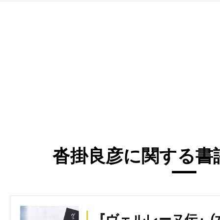
沓掛良彦に関する書評
『ヴェルレーヌ伝』(