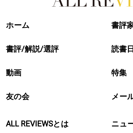
好きな書評家、読ませる書評。ALL REVIEW
ホーム
書評
書評/解説/選評
読書日
動画
特集
友の会
メー
ALL REVIEWSとは
ニュ