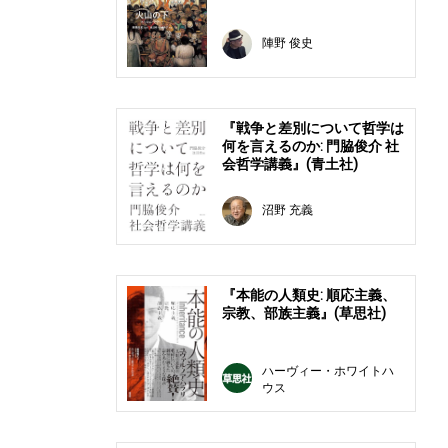
陣野 俊史
『戦争と差別について哲学は
何を言えるのか: 門脇俊介 社
会哲学講義』(青土社)
沼野 充義
『本能の人類史: 順応主義、
宗教、部族主義』(草思社)
ハーヴィー・ホワイトハ
ウス