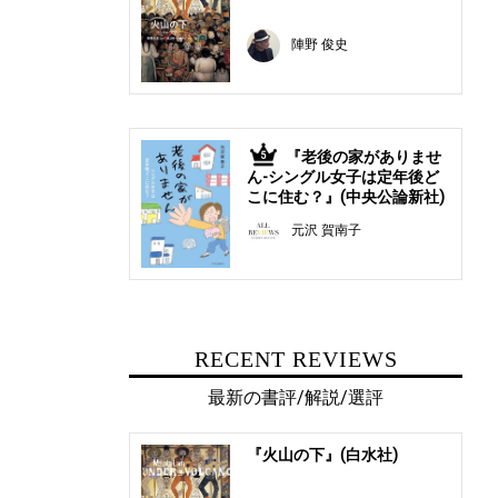
陣野 俊史
『老後の家がありませ
5
ん-シングル女子は定年後ど
こに住む？』(中央公論新社)
元沢 賀南子
RECENT REVIEWS
最新の書評/解説/選評
『火山の下』(白水社)