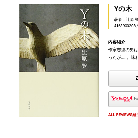
Yの木
著者：辻原 
4163903208
内容紹介:
作家志望の男
ったが……。味
ALL REVI