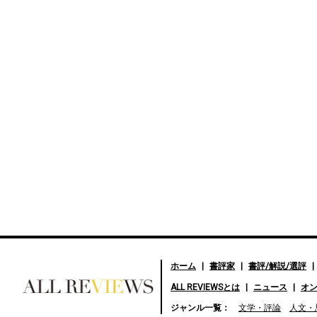
ホーム
書評家
書評/解説/選評
ALL REVIEWSとは
ニュース
オ
好きな書評家、読ませる書
ジャンル一覧：
文学・評論
人文・
評。ALL REVIEWS