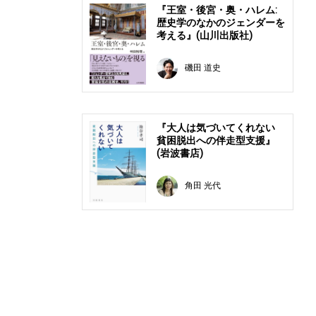
『王室・後宮・奥・ハレム:
歴史学のなかのジェンダーを
考える』(山川出版社)
磯田 道史
『大人は気づいてくれない
貧困脱出への伴走型支援』
(岩波書店)
角田 光代