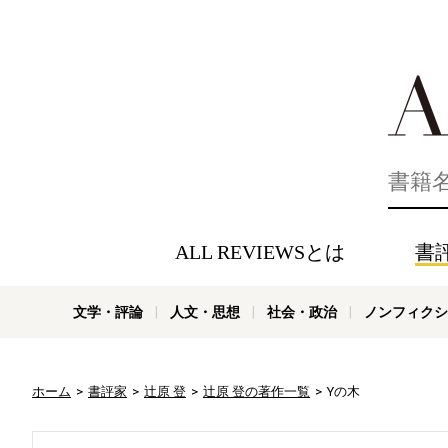
好きな書評
ALL REVIEWSとは
書
文学・評論
人文・思想
社会・政治
ノンフィクシ
ホーム
書評家
辻原 登
辻原 登の著作一覧
Yの木