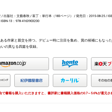
登
出版社：文藝春秋
装丁：単行本（183ページ）
発売日：2015-08-25
IS
ISBN-13：978-4163903200
はある作家と親交を持つ。デビュー時に注目を集め、賞の候補にもなっ
わいの異なる四篇を収録。
Amazon
honto
Yahoo!ショッピング
紀伊国屋
カーリル
EWS経由で書籍を購入いただきますと、書評家に書籍購入価格の0.7～5.6%が還元