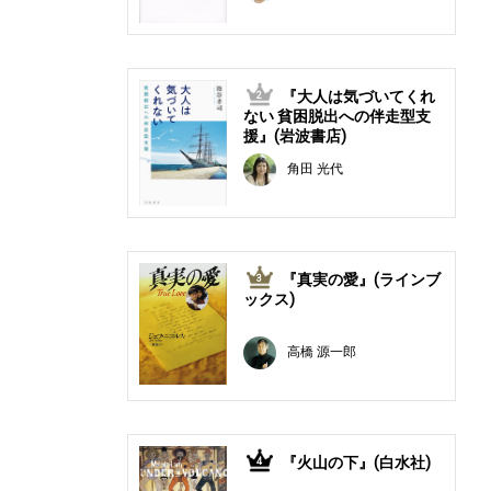
『大人は気づいてくれ
2
ない 貧困脱出への伴走型支
援』(岩波書店)
角田 光代
『真実の愛』(ラインブ
3
ックス)
高橋 源一郎
『火山の下』(白水社)
4