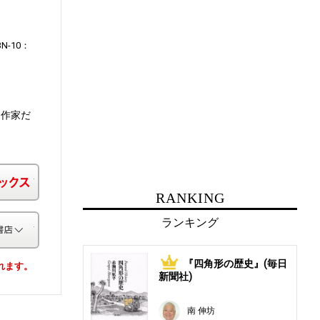
BN-10：
た作家だ
楽天ブックス
RANKING
ランキング
その他の書店
『四角形の歴史』(毎日
1
されます。
新聞社)
南 伸坊