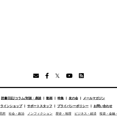
読書日記/コラム/対談・鼎談
動画
特集
友の会
メールマガジン
ンラインショップ
サポートスタッフ
プライバシーポリシー
お問い合わせ
思想
社会・政治
ノンフィクション
歴史・地理
ビジネス・経済
投資・金融