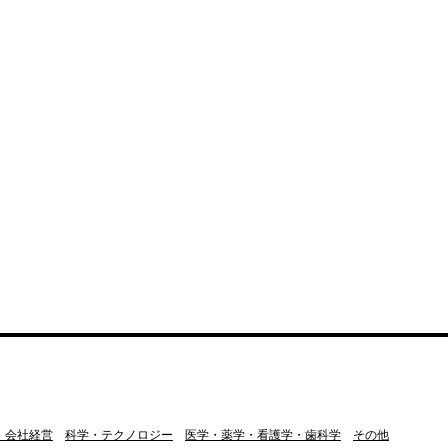
・会社経営
科学・テクノロジー
医学・薬学・看護学・歯科学
その他