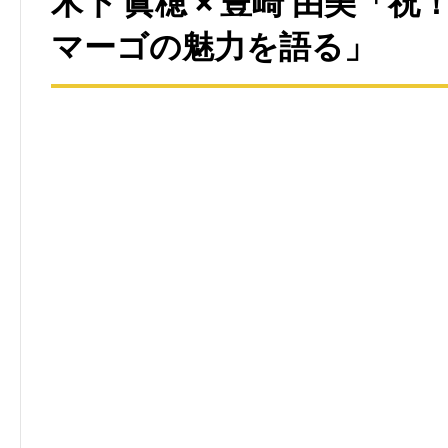
木下 眞穂 × 豊崎 由美「祝
マーゴの魅力を語る」