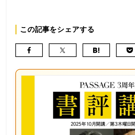
この記事をシェアする
Facebook
X（旧
は
Poc
Twitter）
て
な
ブ
ッ
ク
マ
ー
ク