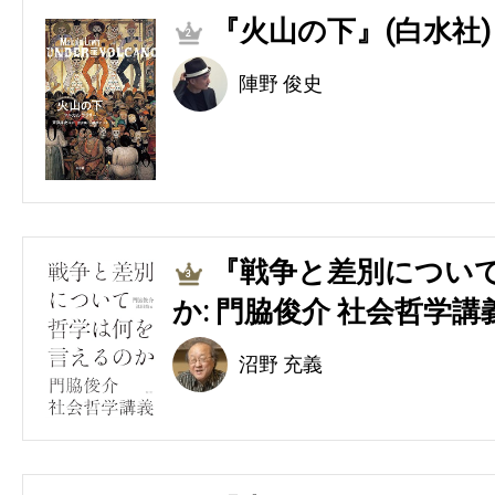
『火山の下』(白水社)
2
陣野 俊史
『戦争と差別につい
3
か: 門脇俊介 社会哲学講
沼野 充義