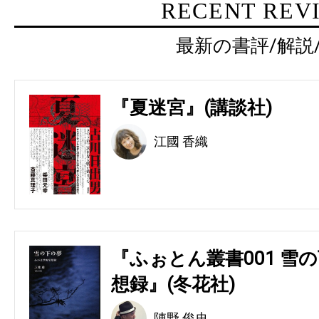
RECENT REV
最新の書評/解説
『夏迷宮』(講談社)
江國 香織
『ふぉとん叢書001 雪の
想録』(冬花社)
陣野 俊史