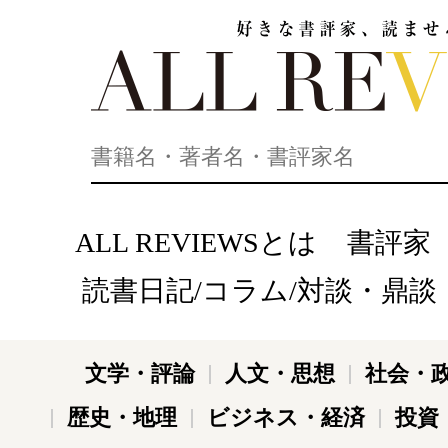
好きな書評家、読ませる書評。ALL REVIEWS
ALL REVIEWSとは
書評家
読書日記/コラム/対談・鼎談
文学・評論
人文・思想
社会・
歴史・地理
ビジネス・経済
投資