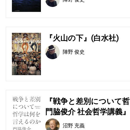
『火山の下』(白水社)
陣野 俊史
『戦争と差別について哲
門脇俊介 社会哲学講義』
沼野 充義