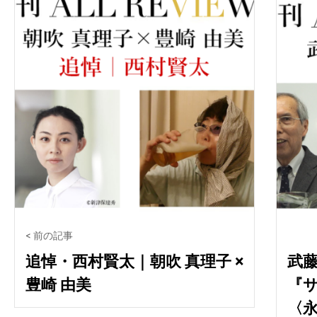
< 前の記事
追悼・西村賢太｜朝吹 真理子 ×
武藤
豊崎 由美
『
〈