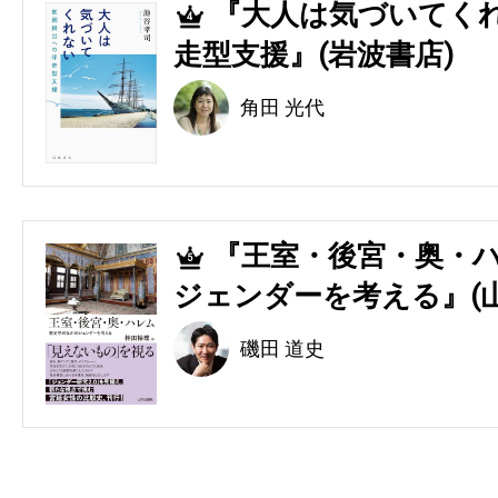
『大人は気づいてくれ
4
走型支援』(岩波書店)
角田 光代
『王室・後宮・奥・ハ
5
ジェンダーを考える』(
磯田 道史