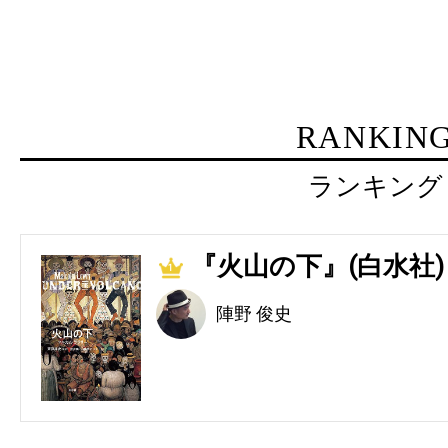
RANKIN
ランキング
『火山の下』(白水社)
1
陣野 俊史