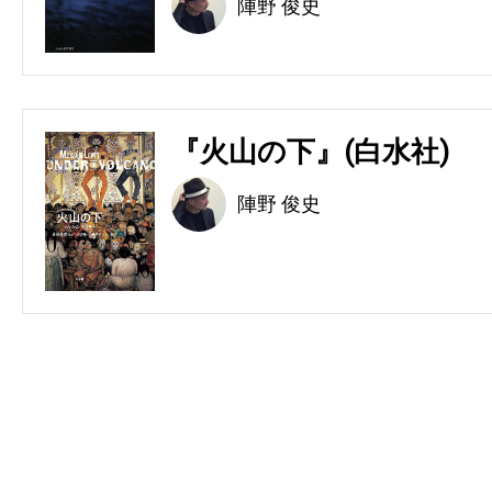
陣野 俊史
『火山の下』(白水社)
陣野 俊史