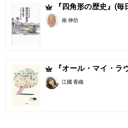
『四角形の歴史』(毎
4
南 伸坊
『オール・マイ・ラヴ
5
江國 香織