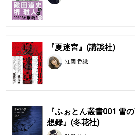
『夏迷宮』(講談社)
江國 香織
『ふぉとん叢書001 雪の
想録』(冬花社)