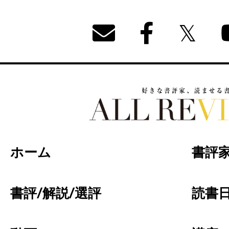
好きな書評家、読ませる書評。ALL REVIEW
ホーム
書評
書評/解説/選評
読書日