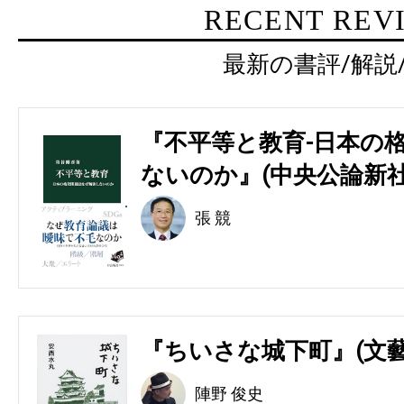
RECENT REV
最新の書評/解説
『不平等と教育-日本の
ないのか』(中央公論新社
張 競
『ちいさな城下町』(文藝
陣野 俊史