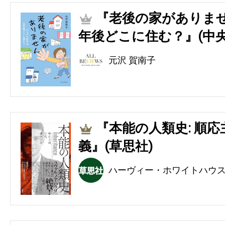
『老後の家がありませ
2
年後どこに住む？』(中央
元沢 賀南子
『本能の人類史: 順
3
義』(草思社)
ハーヴィー・ホワイトハウ