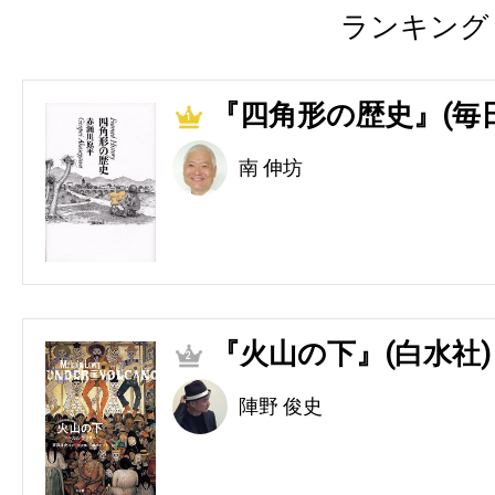
ランキング
『四角形の歴史』(毎
1
南 伸坊
『火山の下』(白水社)
2
陣野 俊史