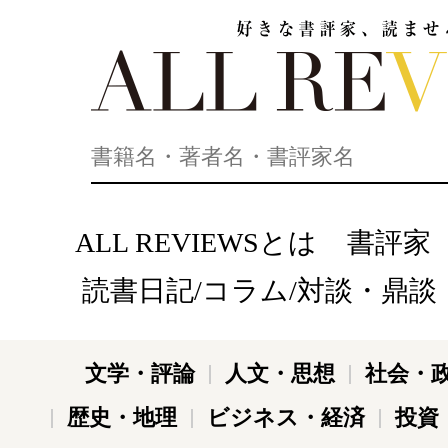
好きな書評家、読ませる書評。ALL REVIEWS
ALL REVIEWSとは
書評家
読書日記/コラム/対談・鼎談
文学・評論
人文・思想
社会・
歴史・地理
ビジネス・経済
投資