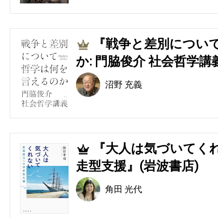
『戦争と差別につい
3
か: 門脇俊介 社会哲学講
沼野 充義
『大人は気づいてくれ
4
走型支援』(岩波書店)
角田 光代