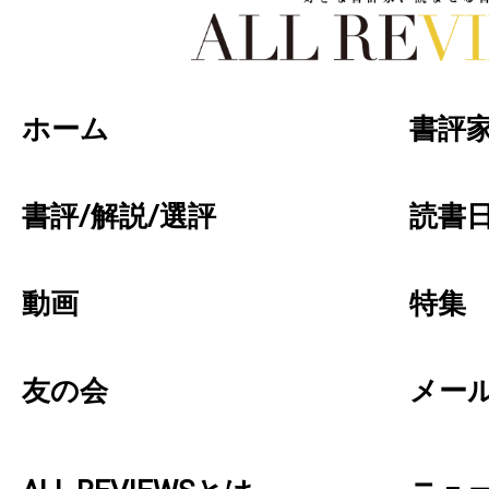
好きな書評家、読ませる書評。ALL REVIEW
ホーム
書評
書評/解説/選評
読書日
動画
特集
友の会
メー