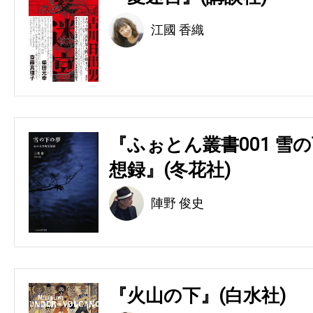
江國 香織
『ふぉとん叢書001 雪の
想録』(冬花社)
陣野 俊史
『火山の下』(白水社)