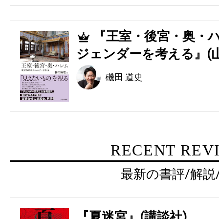
『王室・後宮・奥・ハ
5
ジェンダーを考える』(
磯田 道史
RECENT REV
最新の書評/解説
『夏迷宮』(講談社)