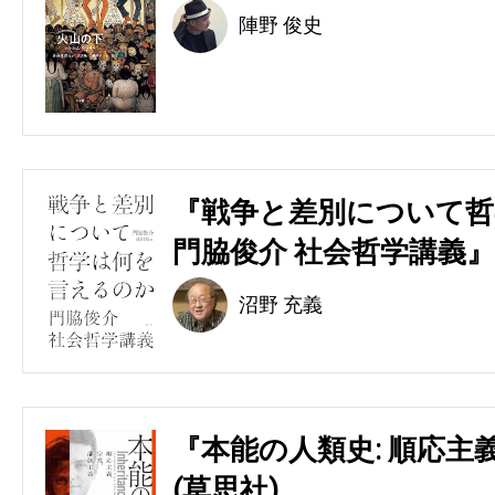
陣野 俊史
『戦争と差別について哲
門脇俊介 社会哲学講義』
沼野 充義
『本能の人類史: 順応主
(草思社)