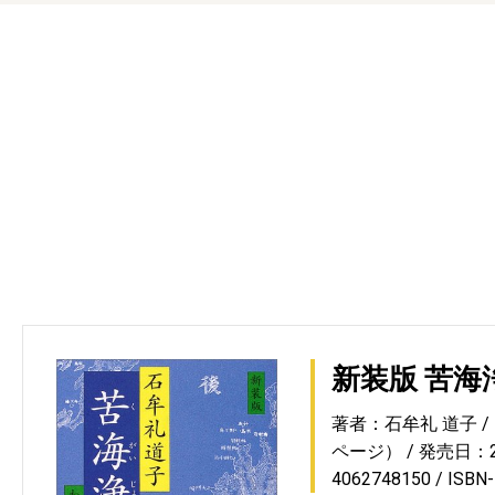
新装版 苦海
著者：石牟礼 道子
ページ）
発売日：20
4062748150
ISBN