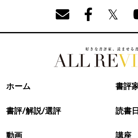
好きな書評家、読ませる書評。ALL REVIEW
ホーム
書評
書評/解説/選評
読書日
動画
講座