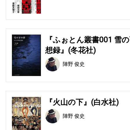
『ふぉとん叢書001 雪の
想録』(冬花社)
陣野 俊史
『火山の下』(白水社)
陣野 俊史