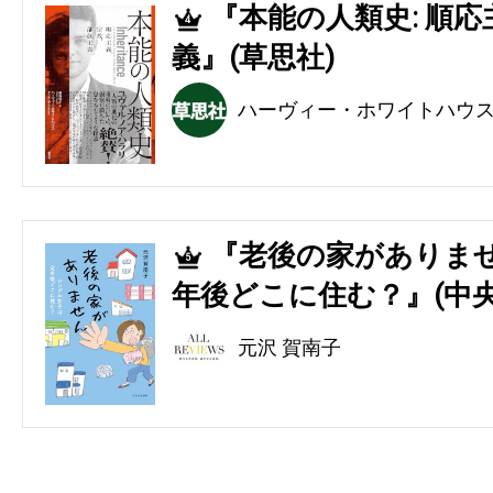
『本能の人類史: 順
4
義』(草思社)
ハーヴィー・ホワイトハウ
『老後の家がありませ
5
年後どこに住む？』(中央
元沢 賀南子