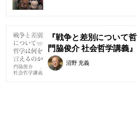
『戦争と差別について哲
門脇俊介 社会哲学講義』
沼野 充義