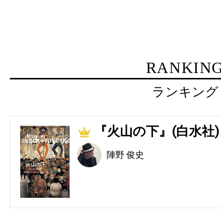
RANKIN
ランキング
『火山の下』(白水社)
1
陣野 俊史