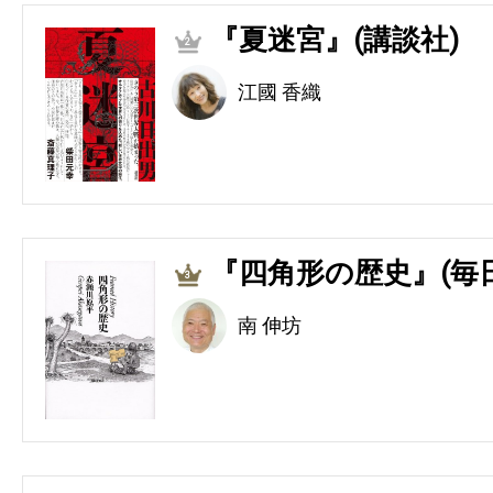
『夏迷宮』(講談社)
2
江國 香織
『四角形の歴史』(毎
3
南 伸坊