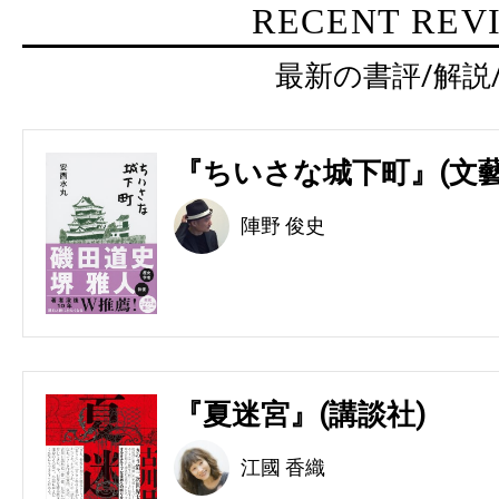
RECENT REV
最新の書評/解説
『ちいさな城下町』(文藝
陣野 俊史
『夏迷宮』(講談社)
江國 香織