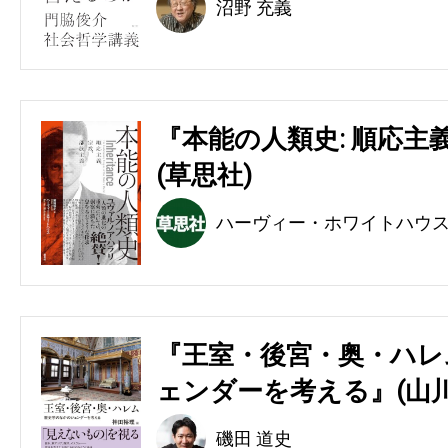
沼野 充義
『本能の人類史: 順応主
(草思社)
ハーヴィー・ホワイトハウ
『王室・後宮・奥・ハレ
ェンダーを考える』(山川
磯田 道史