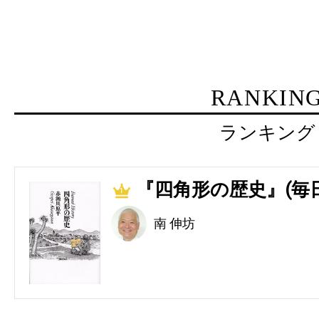
RANKIN
ランキング
『四角形の歴史』(毎
1
南 伸坊