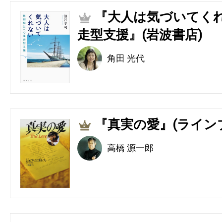
『大人は気づいてくれ
2
走型支援』(岩波書店)
角田 光代
『真実の愛』(ライン
3
高橋 源一郎