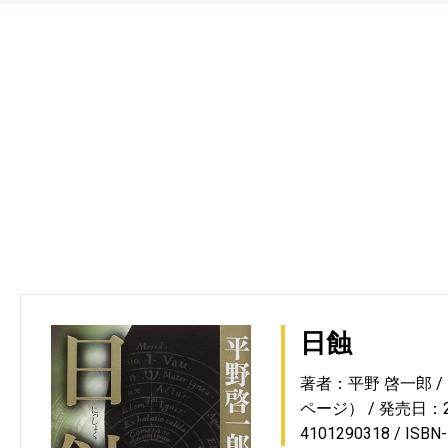
日蝕
著者：平野 啓一郎
ページ）
発売日：20
4101290318
ISBN