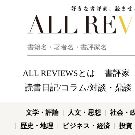
好きな書評家、読ませる書評。ALL REVIEWS
ALL REVIEWSとは
書評家
読書日記/コラム/対談・鼎談
文学・評論
人文・思想
社会・
歴史・地理
ビジネス・経済
投資