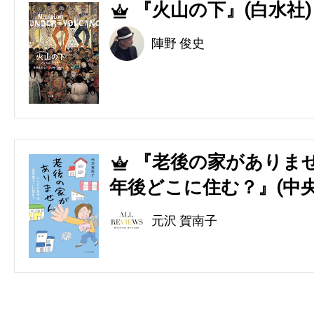
『火山の下』(白水社)
4
陣野 俊史
『老後の家がありませ
5
年後どこに住む？』(中央
元沢 賀南子