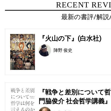
RECENT REV
最新の書評/解説
『火山の下』(白水社)
陣野 俊史
『戦争と差別について哲
門脇俊介 社会哲学講義』