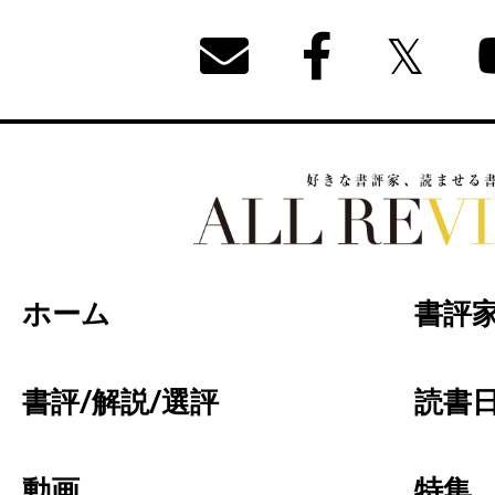
好きな書評家、読ませる書評。ALL REVIEW
ホーム
書評
書評/解説/選評
読書日
動画
特集