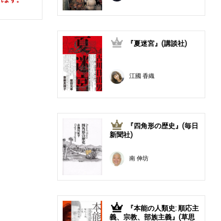
『夏迷宮』(講談社)
2
江國 香織
『四角形の歴史』(毎日
3
新聞社)
南 伸坊
『本能の人類史: 順応主
4
義、宗教、部族主義』(草思