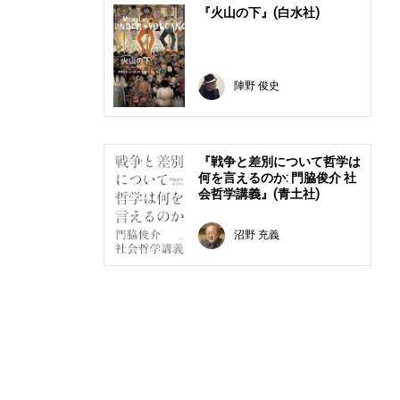
『火山の下』(白水社)
陣野 俊史
『戦争と差別について哲学は
何を言えるのか: 門脇俊介 社
会哲学講義』(青土社)
沼野 充義