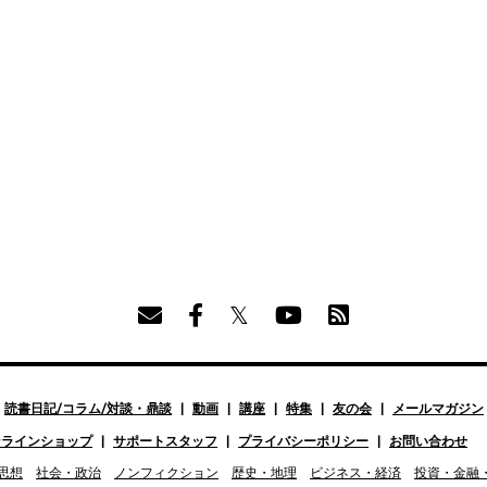
読書日記/コラム/対談・鼎談
動画
講座
特集
友の会
メールマガジン
ンラインショップ
サポートスタッフ
プライバシーポリシー
お問い合わせ
思想
社会・政治
ノンフィクション
歴史・地理
ビジネス・経済
投資・金融