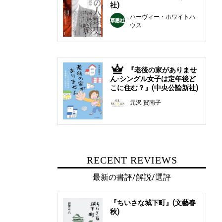
社)
ハーヴィー・ホワイトハ
ウス
『老後の家がありませ
5
ん-シングル女子は定年後ど
こに住む？』(中央公論新社)
元沢 賀南子
RECENT REVIEWS
最新の書評/解説/選評
『ちいさな城下町』(文藝春
秋)