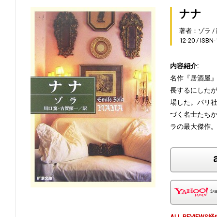
ナナ
著者：ゾラ
12-20
ISBN
内容紹介:
名作『居酒屋
長するにした
場した。パリ社
づく名士たち
ラの最大傑作
ALL REVI