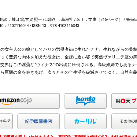
翻訳：川口 篤,古賀 照一
出版社：新潮社
装丁：文庫（716ページ）
発売日
-10：4102116044
ISBN-13：978-4102116043
』の女主人公の娘としてパリの労働者街に生れたナナ。生れながらの美
がって豊満な肉体を加えた彼女は、全裸に近い姿で突然ヴァリエテ座の
交界はこの淫蕩な“ヴィナス”の出現に圧倒される。高級娼婦でもあるナ
から巨額の金を巻きあげ、次々とその全生活を破滅させてゆく。自然主
。
Amazon
honto
Yahoo!ショッピング
紀伊国屋
カーリル
EWS経由で書籍を購入いただきますと、書評家に書籍購入価格の0.7～5.6%が還元