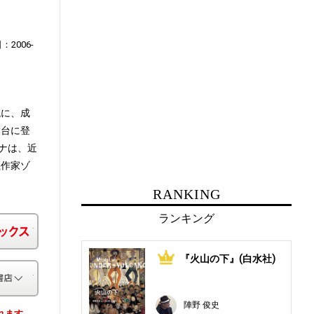
：2006-
貌に、成
舞台に登
ナは、近
義作家ゾ
RANKING
ランキング
楽天ブックス
『火山の下』(白水社)
1
その他の書店
陣野 俊史
されます。