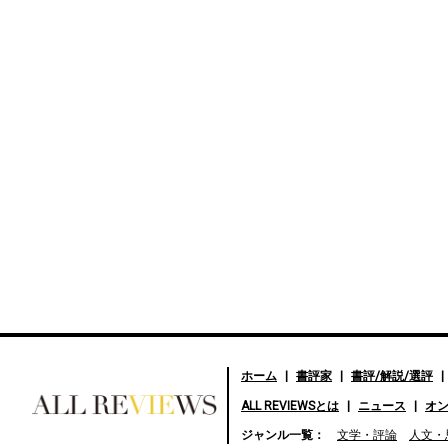
ホーム
書評家
書評/解説/選評
ALL REVIEWSとは
ニュース
オ
好きな書評家、読ませる書
ジャンル一覧：
文学・評論
人文・
評。ALL REVIEWS