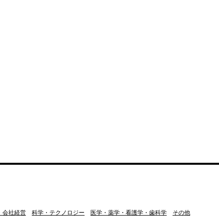
・会社経営
科学・テクノロジー
医学・薬学・看護学・歯科学
その他