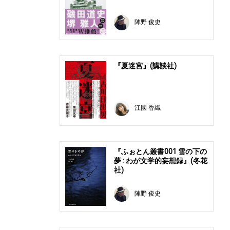
陣野 俊史
『夏迷宮』(講談社)
江國 香織
『ふぉとん叢書001 雪の下の
夢 : わが文学的妄想録』(冬花
社)
陣野 俊史