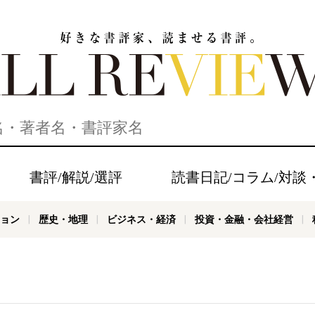
家、読ませる書評。ALL REVIEWS
書評/解説/選評
読書日記/コラム/対談
ョン
歴史・地理
ビジネス・経済
投資・金融・会社経営