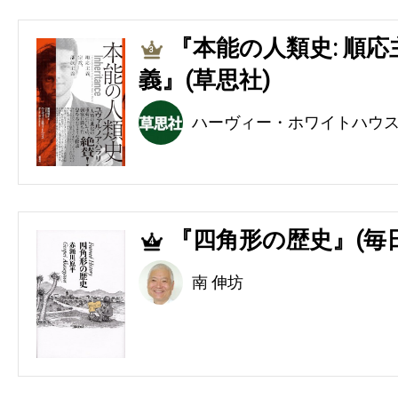
『本能の人類史: 順
3
義』(草思社)
ハーヴィー・ホワイトハウ
『四角形の歴史』(毎
4
南 伸坊