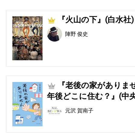
『火山の下』(白水社)
1
陣野 俊史
『老後の家がありませ
2
年後どこに住む？』(中央
元沢 賀南子