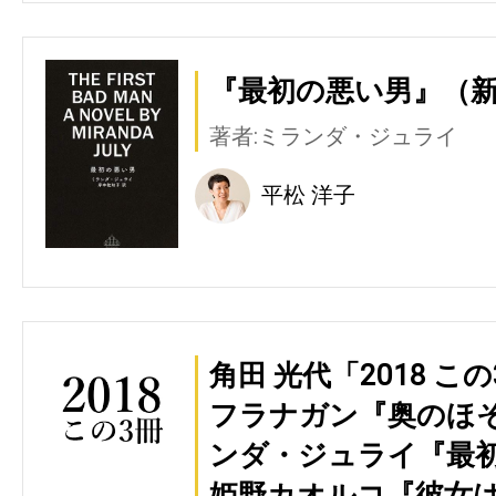
『最初の悪い男』（
著者:ミランダ・ジュライ
平松 洋子
角田 光代「2018 
フラナガン『奥のほそ
ンダ・ジュライ『最初
姫野カオルコ『彼女は