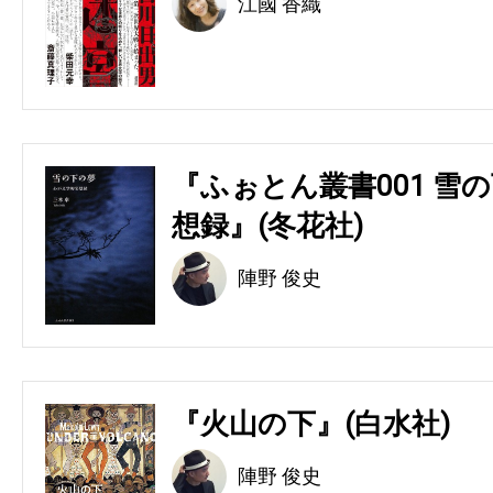
江國 香織
『ふぉとん叢書001 雪の
想録』(冬花社)
陣野 俊史
『火山の下』(白水社)
陣野 俊史