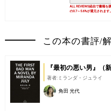
ALL REVIEWS経由で
の0.7～5.6%が還元されます
この本の書評/解
『最初の悪い男』（
著者:ミランダ・ジュライ
角田 光代