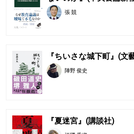
張 競
『ちいさな城下町』(文藝
陣野 俊史
『夏迷宮』(講談社)