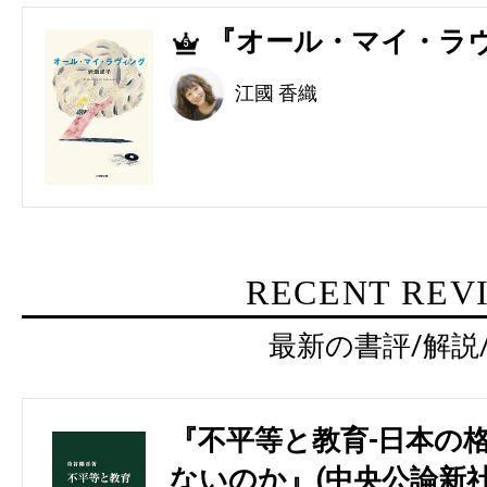
『オール・マイ・ラヴ
5
江國 香織
RECENT REV
最新の書評/解説
『不平等と教育-日本の
ないのか』(中央公論新社