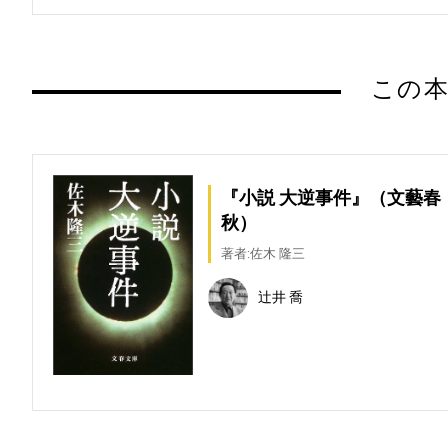
この本
『小説 大逆事件』（文藝春
秋）
著者:佐木 隆三
辻井 喬