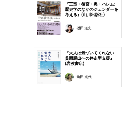
『王室・後宮・奥・ハレム:
歴史学のなかのジェンダーを
考える』(山川出版社)
磯田 道史
『大人は気づいてくれない
貧困脱出への伴走型支援』
(岩波書店)
角田 光代