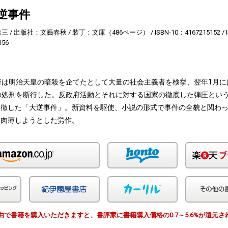
大逆事件
隆三
出版社：文藝春秋
装丁：文庫（486ページ）
ISBN-10：4167215152
156
府は明治天皇の暗殺を企てたとして大量の社会主義者を検挙、翌年1月に
の処刑を断行した。反政府活動とそれに対する国家の徹底した弾圧とい
象徴した「大逆事件」。新資料を駆使、小説の形式で事件の全貌と関わ
に肉薄しようとした労作。
Amazon
honto
Yahoo!ショッピング
紀伊国屋
カーリル
EWS経由で書籍を購入いただきますと、書評家に書籍購入価格の0.7～5.6%が還元