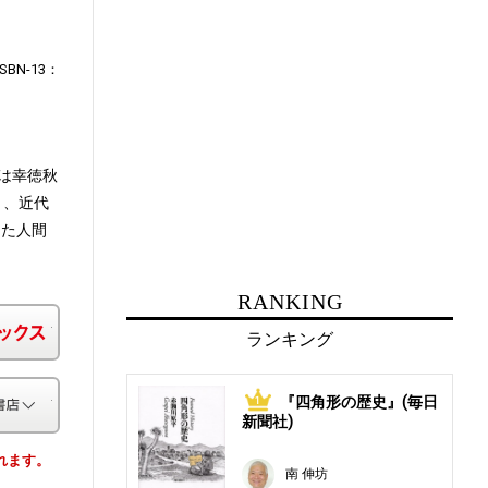
ISBN-13：
は幸徳秋
う、近代
った人間
RANKING
楽天ブックス
ランキング
その他の書店
『四角形の歴史』(毎日
1
新聞社)
されます。
南 伸坊