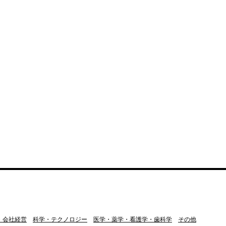
・会社経営
科学・テクノロジー
医学・薬学・看護学・歯科学
その他