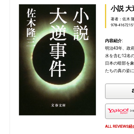
小説 
著者：佐木 
978-4167215
内容紹介:
明治43年、政
水を含む12名
日本の暗部を
たちの真の姿
ALL REVI