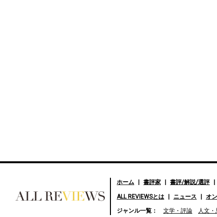
ホーム
書評家
書評/解説/選評
ALL REVIEWSとは
ニュース
オ
好きな書評家、読ませる書
ジャンル一覧：
文学・評論
人文・
評。ALL REVIEWS