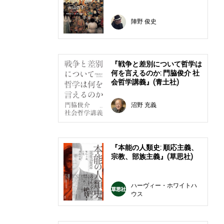
陣野 俊史
『戦争と差別について哲学は
何を言えるのか: 門脇俊介 社
会哲学講義』(青土社)
沼野 充義
『本能の人類史: 順応主義、
宗教、部族主義』(草思社)
ハーヴィー・ホワイトハ
ウス