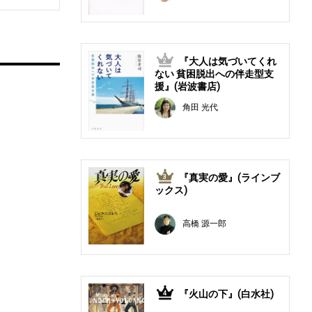
『大人は気づいてくれ
2
ない 貧困脱出への伴走型支
援』(岩波書店)
角田 光代
『真実の愛』(ラインブ
3
ックス)
高橋 源一郎
『火山の下』(白水社)
4