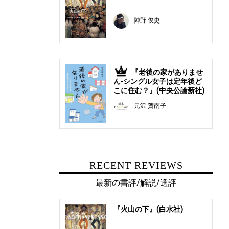
陣野 俊史
『老後の家がありませ
5
ん-シングル女子は定年後ど
こに住む？』(中央公論新社)
元沢 賀南子
RECENT REVIEWS
最新の書評/解説/選評
『火山の下』(白水社)