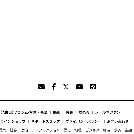
読書日記/コラム/対談・鼎談
動画
特集
友の会
メールマガジン
ンラインショップ
サポートスタッフ
プライバシーポリシー
お問い合わせ
思想
社会・政治
ノンフィクション
歴史・地理
ビジネス・経済
投資・金融