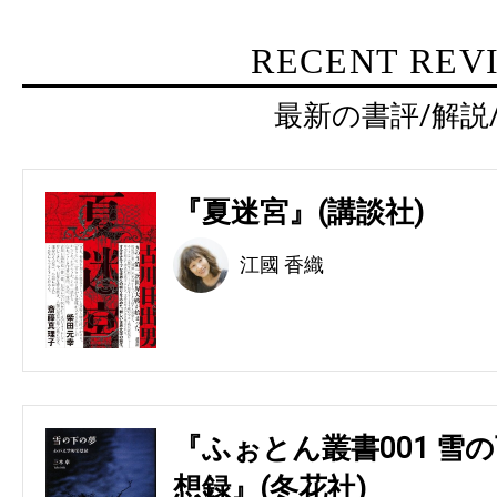
RECENT REV
最新の書評/解説
『夏迷宮』(講談社)
江國 香織
『ふぉとん叢書001 雪の
想録』(冬花社)