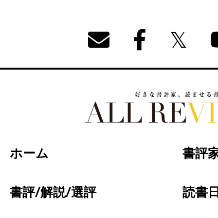
好きな書評家、読ませる書評。ALL REVIEW
ホーム
書評
書評/解説/選評
読書日