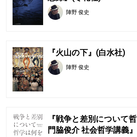
陣野 俊史
『火山の下』(白水社)
陣野 俊史
『戦争と差別について哲
門脇俊介 社会哲学講義』