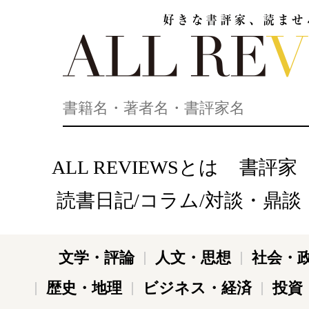
好きな書評家、読ませる書評。ALL REVIEWS
ALL REVIEWSとは
書評家
読書日記/コラム/対談・鼎談
文学・評論
人文・思想
社会・
歴史・地理
ビジネス・経済
投資