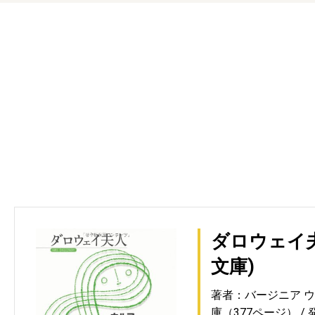
ダロウェイ夫
文庫)
著者：バージニア 
庫（377ページ）