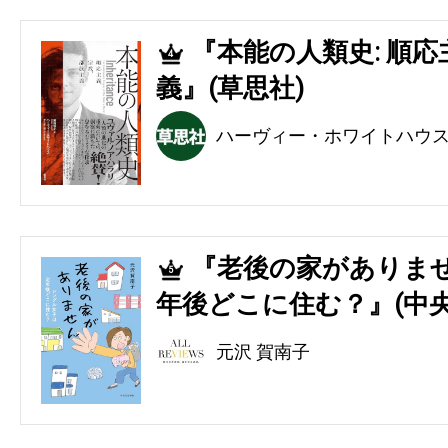
『本能の人類史: 順
4
義』(草思社)
ハーヴィー・ホワイトハウ
『老後の家がありませ
5
年後どこに住む？』(中央
元沢 賀南子