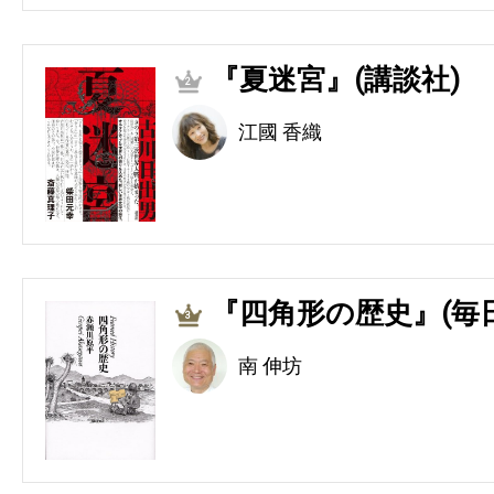
『夏迷宮』(講談社)
2
江國 香織
『四角形の歴史』(毎
3
南 伸坊