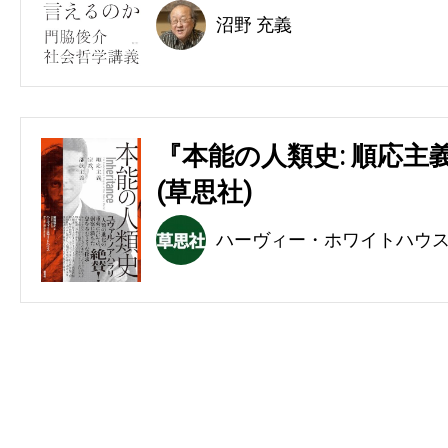
沼野 充義
『本能の人類史: 順応主
(草思社)
ハーヴィー・ホワイトハウ