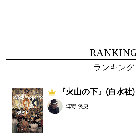
RANKIN
ランキング
『火山の下』(白水社)
1
陣野 俊史