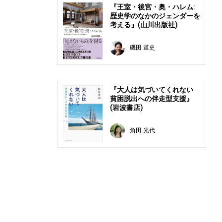
『王室・後宮・奥・ハレム:
歴史学のなかのジェンダーを
考える』(山川出版社)
磯田 道史
『大人は気づいてくれない
貧困脱出への伴走型支援』
(岩波書店)
角田 光代