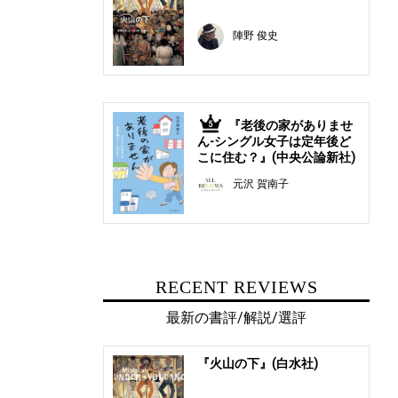
陣野 俊史
『老後の家がありませ
5
ん-シングル女子は定年後ど
こに住む？』(中央公論新社)
元沢 賀南子
RECENT REVIEWS
最新の書評/解説/選評
『火山の下』(白水社)