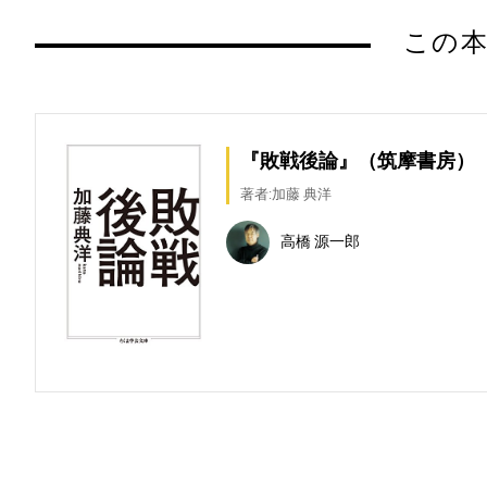
この本
『敗戦後論』（筑摩書房）
著者:加藤 典洋
高橋 源一郎