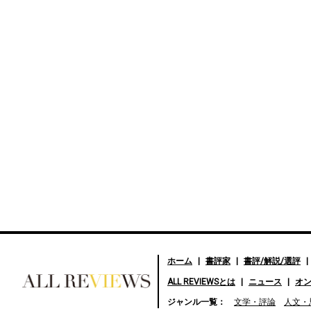
ホーム
書評家
書評/解説/選評
ALL REVIEWSとは
ニュース
オ
好きな書評家、読ませる書
ジャンル一覧：
文学・評論
人文・
評。ALL REVIEWS