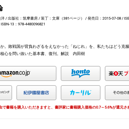
論
典洋
出版社：筑摩書房
装丁：文庫（381ページ）
発売日：2015-07-08
IS
ISBN-13：978-4480096821
何か。敗戦国が背負わざるをえなかった「ねじれ」を、私たちはどう克
の核心を問い抜いた基本書、復刊。解説 内田樹
Amazon
honto
Yahoo!ショッピング
紀伊国屋
カーリル
EWS経由で書籍を購入いただきますと、書評家に書籍購入価格の0.7～5.6%が還元