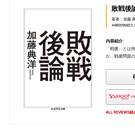
敗戦後
著者：加藤 
4480096825
内容紹介:
「戦後」とは
か。戦後問題
ALL REVI