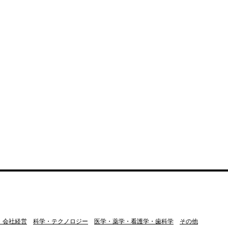
・会社経営
科学・テクノロジー
医学・薬学・看護学・歯科学
その他