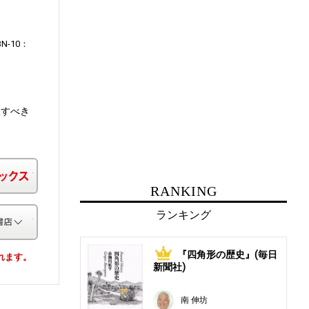
BN-10：
服すべき
楽天ブックス
RANKING
ランキング
その他の書店
『四角形の歴史』(毎日
1
されます。
新聞社)
南 伸坊