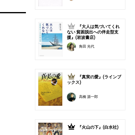
『大人は気づいてくれ
2
ない 貧困脱出への伴走型支
援』(岩波書店)
角田 光代
『真実の愛』(ラインブ
3
ックス)
高橋 源一郎
『火山の下』(白水社)
4