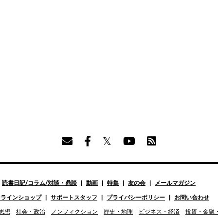
読書日記/コラム/対談・鼎談
動画
特集
友の会
メールマガジン
ンラインショップ
サポートスタッフ
プライバシーポリシー
お問い合わせ
思想
社会・政治
ノンフィクション
歴史・地理
ビジネス・経済
投資・金融