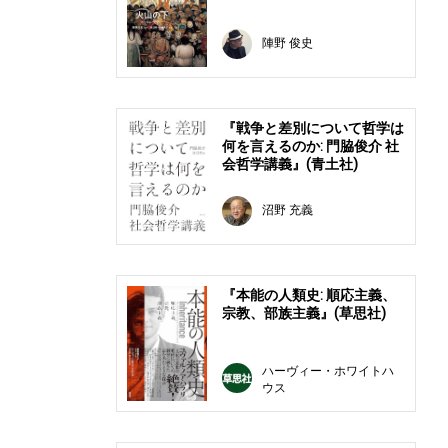
陣野 俊史
『戦争と差別について哲学は
何を言えるのか: 門脇俊介 社
会哲学講義』(青土社)
沼野 充義
『本能の人類史: 順応主義、
宗教、部族主義』(草思社)
ハーヴィー・ホワイトハ
ウス