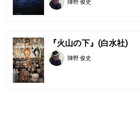
陣野 俊史
『火山の下』(白水社)
陣野 俊史