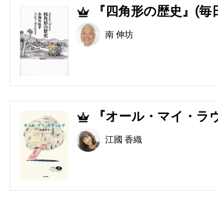
『四角形の歴史』(毎
4
南 伸坊
『オール・マイ・ラヴ
5
江國 香織