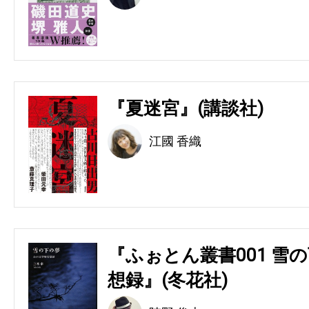
『夏迷宮』(講談社)
江國 香織
『ふぉとん叢書001 雪の
想録』(冬花社)