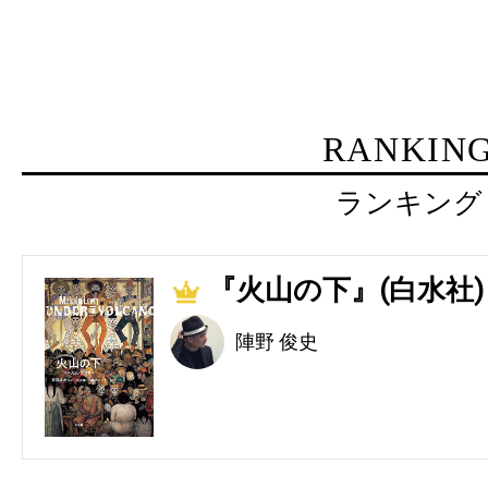
RANKIN
ランキング
『火山の下』(白水社)
1
陣野 俊史