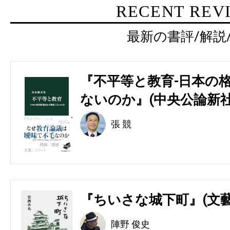
RECENT REV
最新の書評/解説
『不平等と教育-日本の
ないのか』(中央公論新社
張 競
『ちいさな城下町』(文藝
陣野 俊史