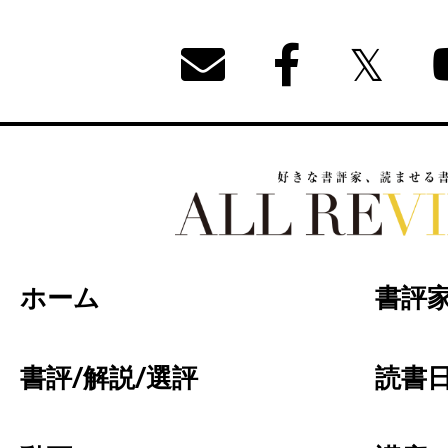
好きな書評家、読ませる書評。ALL REVIEW
ホーム
書評
書評/解説/選評
読書日