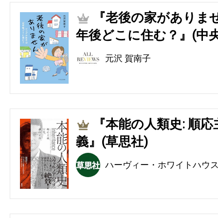
『老後の家がありませ
2
年後どこに住む？』(中央
元沢 賀南子
『本能の人類史: 順
3
義』(草思社)
ハーヴィー・ホワイトハウ