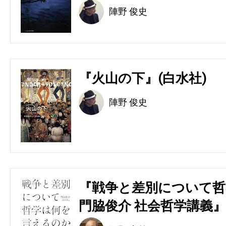
陣野 俊史
『火山の下』(白水社)
陣野 俊史
『戦争と差別について哲
門脇俊介 社会哲学講義』