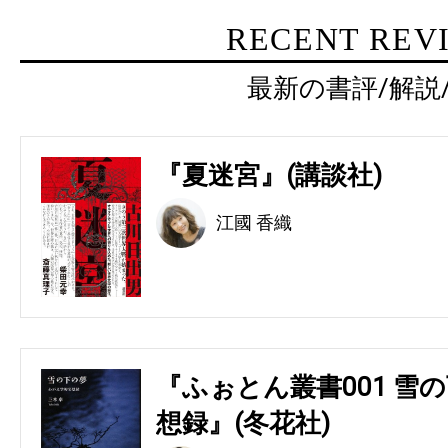
RECENT REV
最新の書評/解説
『夏迷宮』(講談社)
江國 香織
『ふぉとん叢書001 雪の
想録』(冬花社)