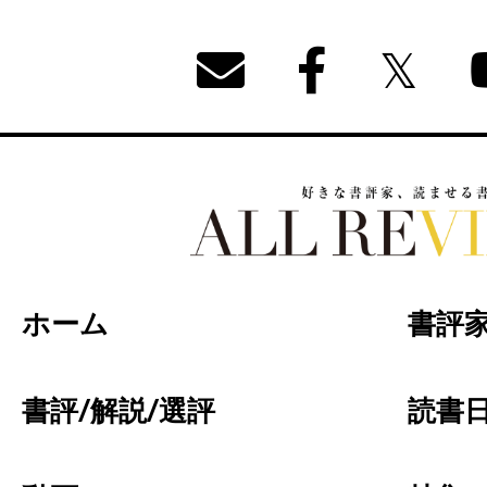
好きな書評家、読ませる書評。ALL REVIEW
ホーム
書評
書評/解説/選評
読書日