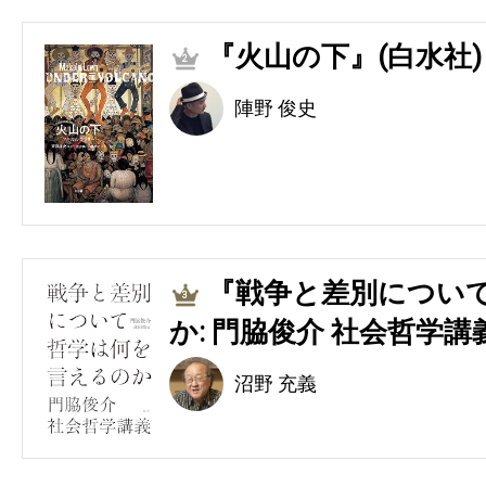
『火山の下』(白水社)
2
陣野 俊史
『戦争と差別につい
3
か: 門脇俊介 社会哲学講
沼野 充義