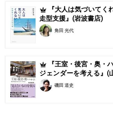
『大人は気づいてくれ
4
走型支援』(岩波書店)
角田 光代
『王室・後宮・奥・ハ
5
ジェンダーを考える』(
磯田 道史