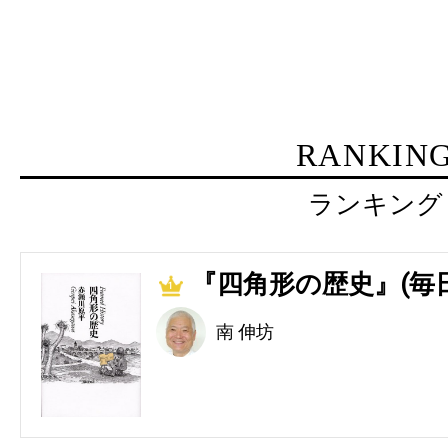
RANKIN
ランキング
『四角形の歴史』(毎
1
南 伸坊