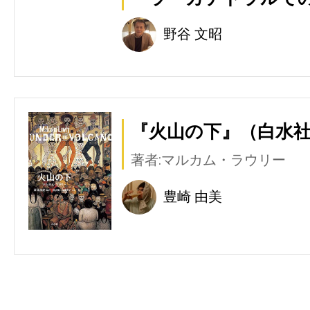
野谷 文昭
『火山の下』（白水
著者:マルカム・ラウリー
豊崎 由美