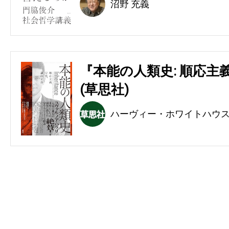
沼野 充義
『本能の人類史: 順応主
(草思社)
ハーヴィー・ホワイトハウ