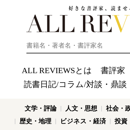
好きな書評家、読ませる書評。ALL REVIEWS
ALL REVIEWSとは
書評家
読書日記/コラム/対談・鼎談
文学・評論
人文・思想
社会・
歴史・地理
ビジネス・経済
投資