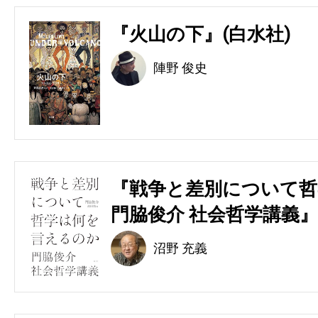
『火山の下』(白水社)
陣野 俊史
『戦争と差別について哲
門脇俊介 社会哲学講義』
沼野 充義