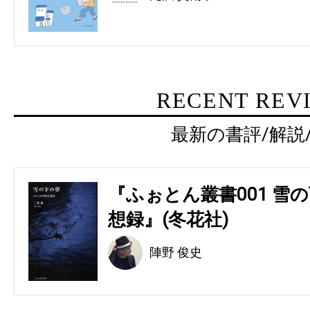
RECENT REV
最新の書評/解説
『ふぉとん叢書001 雪の
想録』(冬花社)
陣野 俊史