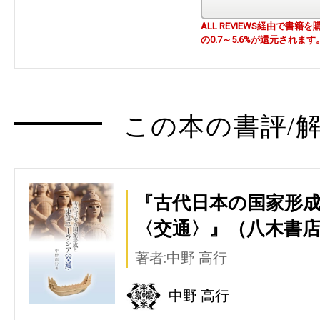
ALL REVIEWS経由で
の0.7～5.6%が還元されます
この本の書評/解
『古代日本の国家形
〈交通〉』（八木書
著者:中野 高行
中野 高行