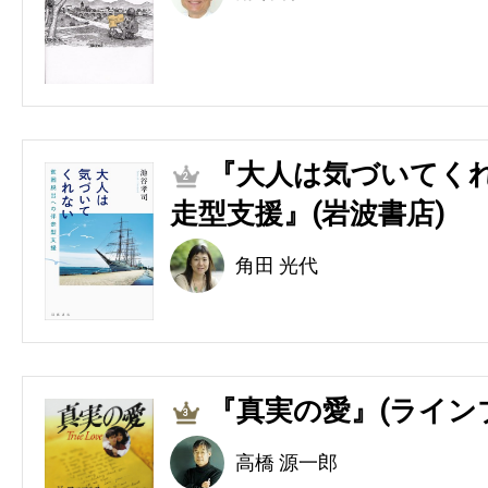
『大人は気づいてくれ
2
走型支援』(岩波書店)
角田 光代
『真実の愛』(ライン
3
高橋 源一郎