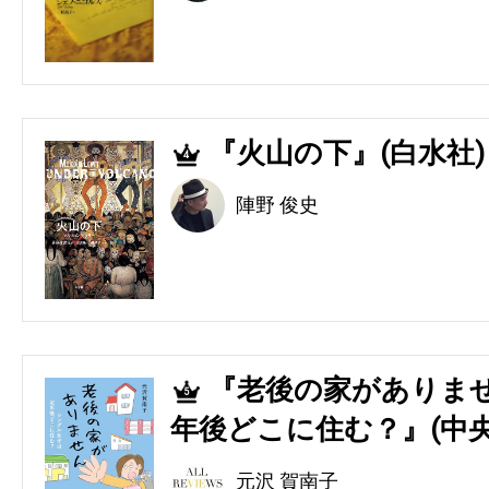
『火山の下』(白水社)
4
陣野 俊史
『老後の家がありませ
5
年後どこに住む？』(中央
元沢 賀南子