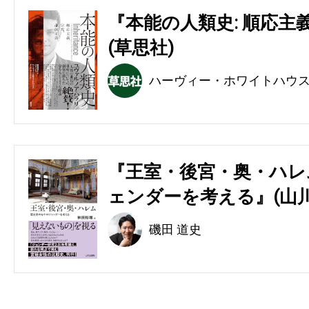
『本能の人類史: 順応主
(草思社)
ハーヴィー・ホワイトハウ
『王室・後宮・奥・ハレ
ェンダーを考える』(山川
磯田 道史