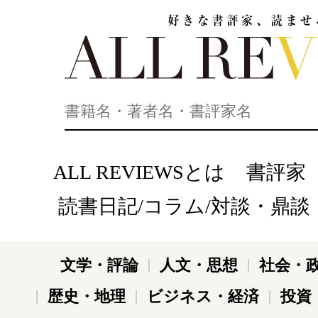
好きな書評家、読ませる書評。ALL REVIEWS
ALL REVIEWSとは
書評家
読書日記/コラム/対談・鼎談
文学・評論
人文・思想
社会・
歴史・地理
ビジネス・経済
投資