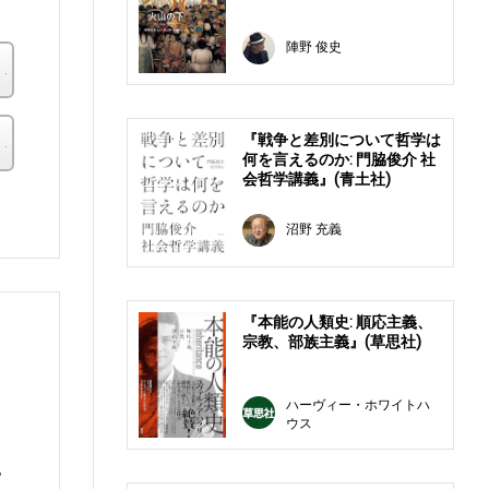
陣野 俊史
楽天ブックス
その他の書店
『戦争と差別について哲学は
何を言えるのか: 門脇俊介 社
会哲学講義』(青土社)
。
沼野 充義
『本能の人類史: 順応主義、
宗教、部族主義』(草思社)
ハーヴィー・ホワイトハ
ウス
地