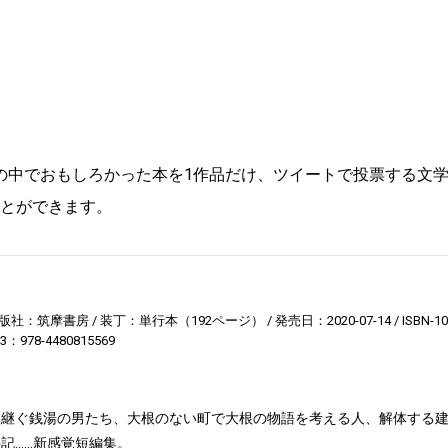
の中でおもしろかった本を1作品だけ、ツイートで投票する文
ことができます。
版社：筑摩書房
装丁：単行本（192ページ）
発売日：2020-07-14
ISBN-1
13：978-4480815569
に継ぐ銭湯の男たち、大根のない町で大根の物語を考える人、解体する
記……新感覚短編集。