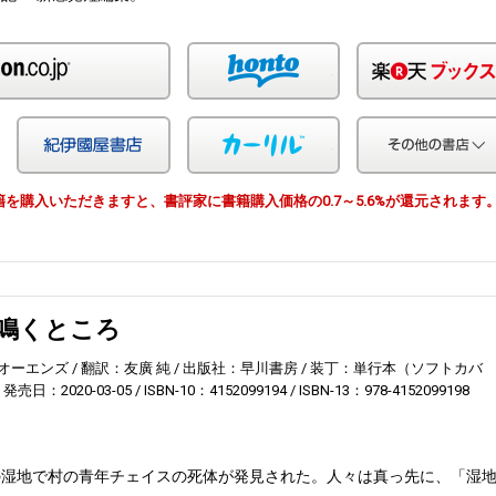
Amazon
honto
Yahoo!ショッピング
紀伊国屋
カーリル
由で書籍を購入いただきますと、書評家に書籍購入価格の0.7～5.6%が還元されます
鳴くところ
オーエンズ
翻訳：友廣 純
出版社：早川書房
装丁：単行本（ソフトカバ
発売日：2020-03-05
ISBN-10：4152099194
ISBN-13：978-4152099198
の湿地で村の青年チェイスの死体が発見された。人々は真っ先に、「湿