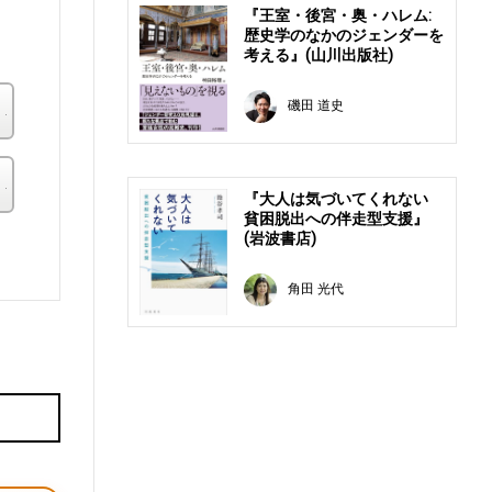
『王室・後宮・奥・ハレム:
歴史学のなかのジェンダーを
考える』(山川出版社)
楽天ブックス
磯田 道史
その他の書店
『大人は気づいてくれない
貧困脱出への伴走型支援』
(岩波書店)
。
角田 光代
E