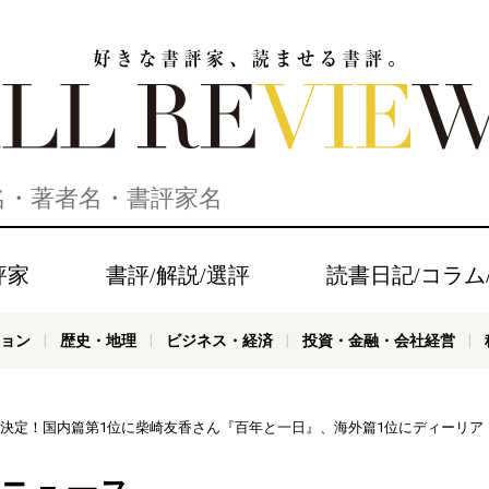
家、読ませる書評。ALL REVIEWS
評家
書評/解説/選評
読書日記/コラム
ョン
歴史・地理
ビジネス・経済
投資・金融・会社経営
受賞作決定！国内篇第1位に柴崎友香さん『百年と一日』、海外篇1位にディーリ