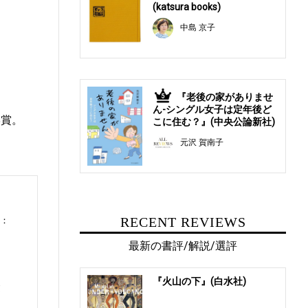
(katsura books)
中島 京子
『老後の家がありませ
5
ん-シングル女子は定年後ど
学賞。
こに住む？』(中央公論新社)
元沢 賀南子
RECENT REVIEWS
0：
最新の書評/解説/選評
『火山の下』(白水社)
建