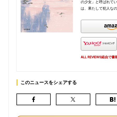
の少女」と呼ばれてい
は、果たして犯人なの
ALL REVIEWS経
このニュースをシェアする
Facebook
X（旧
は
Twitter）
て
な