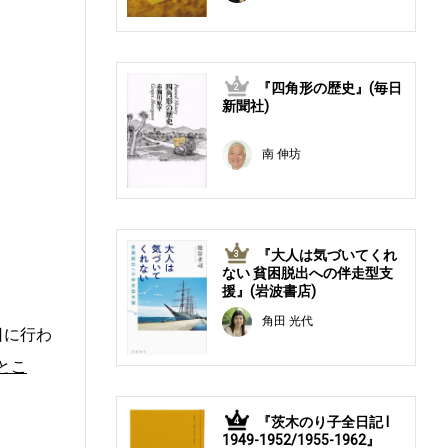
『四角形の歴史』(毎日
2
新聞社)
南 伸坊
『大人は気づいてくれ
3
ない 貧困脱出への伴走型支
援』(岩波書店)
角田 光代
日に行わ
とこ
『茨木のり子全日記 Ⅰ
4
1949-1952/1955-1962』