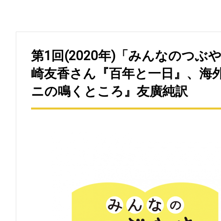
第1回(2020年)「みんなのつ
崎友香さん『百年と一日』、海
ニの鳴くところ』友廣純訳