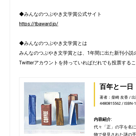
◆みんなのつぶやき文学賞公式サイト
https://tbaward.jp/
◆みんなのつぶやき文学賞とは
みんなのつぶやき文学賞とは、1年間に出た新刊小説
Twitterアカウントを持っていればだれでも投票する
百年と一日
著者：柴崎 友香
出
4480815562
ISBN-
内容紹介:
代々「正」の字を名
物で発見された謎の手