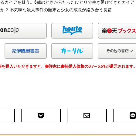
るカイアを疑う。6歳のときからたったひとりで生き延びてきたカイア
か？ 不気味な殺人事件の顚末と少女の成長が絡み合う長篇
Amazon
honto
Yahoo!ショッピング
紀伊国屋
カーリル
由で書籍を購入いただきますと、書評家に書籍購入価格の0.7～5.6%が還元されます
Pocket
メ
LIN
で
ー
送
ル