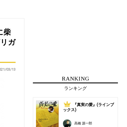
に柴
ザリガ
021/03/13
RANKING
ランキング
『真実の愛』(ラインブ
1
ックス)
高橋 源一郎