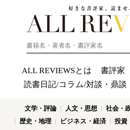
好きな書評家、読ませる書評。ALL REVIEWS
ALL REVIEWSとは
書評家
読書日記/コラム/対談・鼎談
文学・評論
人文・思想
社会・
歴史・地理
ビジネス・経済
投資