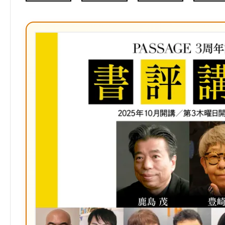
Twitter）
て
な
ブ
ッ
ク
マ
ー
ク