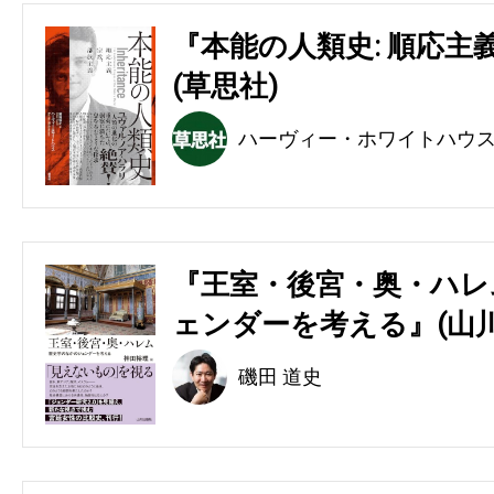
『本能の人類史: 順応主
(草思社)
ハーヴィー・ホワイトハウ
『王室・後宮・奥・ハレ
ェンダーを考える』(山川
磯田 道史