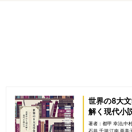
世界の8大文
解く現代小
著者：都甲 幸治,中村 
石井 千湖,江南 亜美子