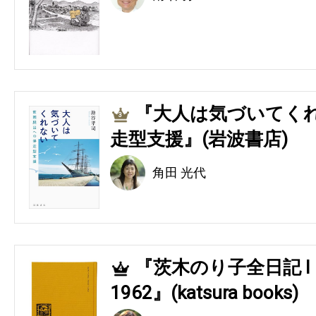
『大人は気づいてくれ
3
走型支援』(岩波書店)
角田 光代
『茨木のり子全日記 Ⅰ 194
4
1962』(katsura books)