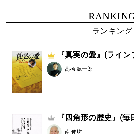
RANKIN
ランキング
『真実の愛』(ライン
1
高橋 源一郎
『四角形の歴史』(毎
2
南 伸坊