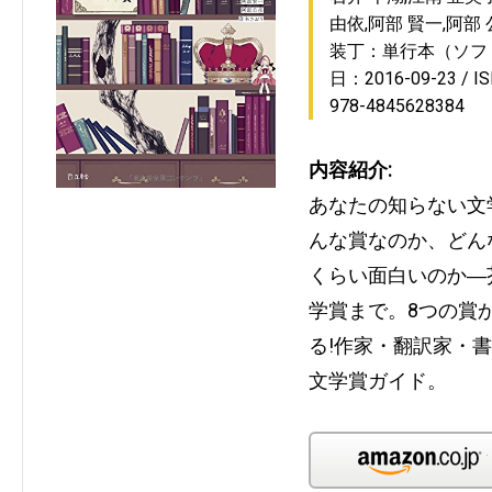
由依,阿部 賢一,阿部
装丁：単行本（ソフ
日：2016-09-23
I
978-4845628384
内容紹介:
あなたの知らない文
んな賞なのか、どん
くらい面白いのか―
学賞まで。8つの賞
る!作家・翻訳家・
文学賞ガイド。