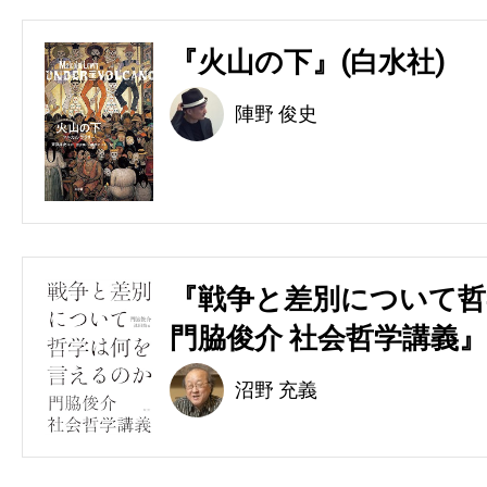
『火山の下』(白水社)
陣野 俊史
『戦争と差別について哲
門脇俊介 社会哲学講義』
沼野 充義