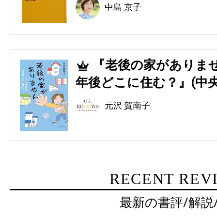
中島 京子
『老後の家がありませ
5
年後どこに住む？』(中央
元沢 賀南子
RECENT REV
最新の書評/解説