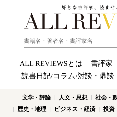
好きな書評家、読ませる書評。ALL REVIEWS
ALL REVIEWSとは
書評家
読書日記/コラム/対談・鼎談
文学・評論
人文・思想
社会・
歴史・地理
ビジネス・経済
投資