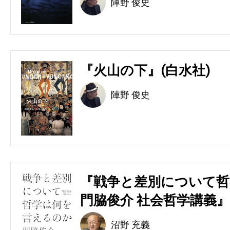
陣野 俊史
『火山の下』(白水社)
陣野 俊史
『戦争と差別について哲
門脇俊介 社会哲学講義』
沼野 充義