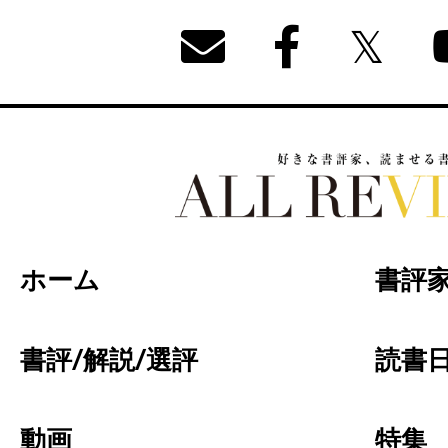
好きな書評家、読ませる書評。ALL REVIEW
ホーム
書評
書評/解説/選評
読書日
動画
特集