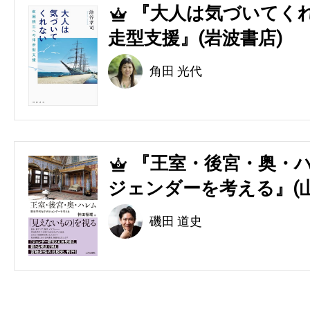
『大人は気づいてくれ
4
走型支援』(岩波書店)
角田 光代
『王室・後宮・奥・ハ
5
ジェンダーを考える』(
磯田 道史