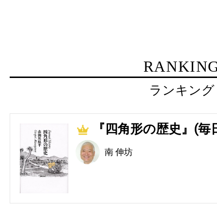
RANKIN
ランキング
『四角形の歴史』(毎
1
南 伸坊