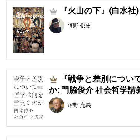
『火山の下』(白水社)
2
陣野 俊史
『戦争と差別につい
3
か: 門脇俊介 社会哲学講
沼野 充義