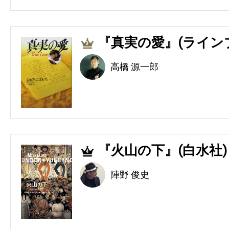
『真実の愛』(ライン
3
高橋 源一郎
『火山の下』(白水社)
4
陣野 俊史