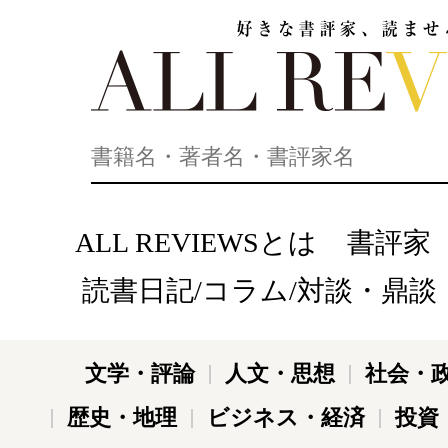
好きな書評家、読ませる書評。ALL REVIEWS
ALL REVIEWSとは
書評家
読書日記/コラム/対談・鼎談
文学・評論
人文・思想
社会・
歴史・地理
ビジネス・経済
投資