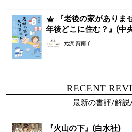
『老後の家がありませ
5
年後どこに住む？』(中央
元沢 賀南子
RECENT REV
最新の書評/解説
『火山の下』(白水社)