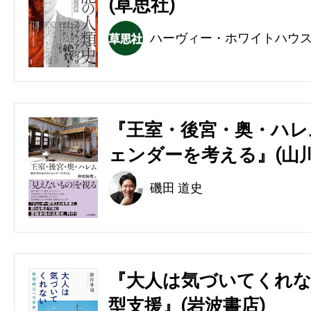
(草思社)
ハーヴィー・ホワイトハウ
『王室・後宮・奥・ハレ
ェンダーを考える』(山川
磯田 道史
『大人は気づいてくれな
型支援』(岩波書店)