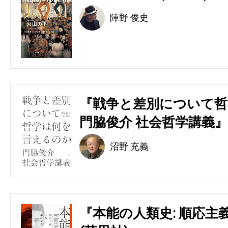
陣野 俊史
『戦争と差別について哲
門脇俊介 社会哲学講義』
沼野 充義
『本能の人類史: 順応主