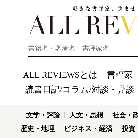
好きな書評家、読ませる書評。ALL REVIEWS
ALL REVIEWSとは
書評家
読書日記/コラム/対談・鼎談
文学・評論
人文・思想
社会・
歴史・地理
ビジネス・経済
投資