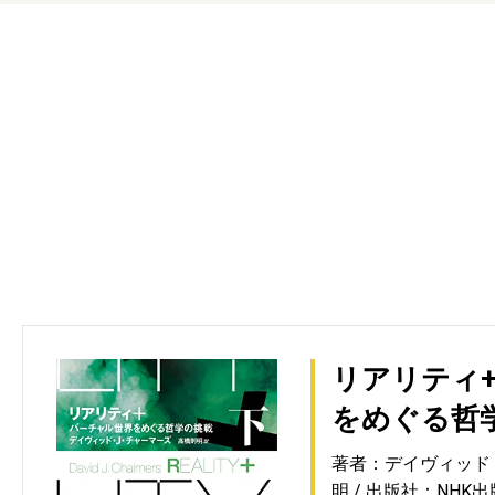
リアリティ+
をめぐる哲
著者：デイヴィッド
明
出版社：NHK出