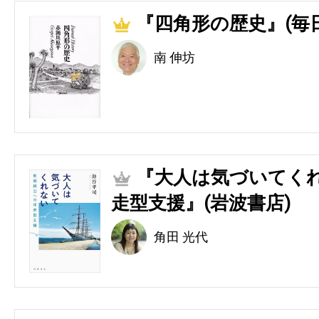
『四角形の歴史』(毎
1
南 伸坊
『大人は気づいてくれ
2
走型支援』(岩波書店)
角田 光代