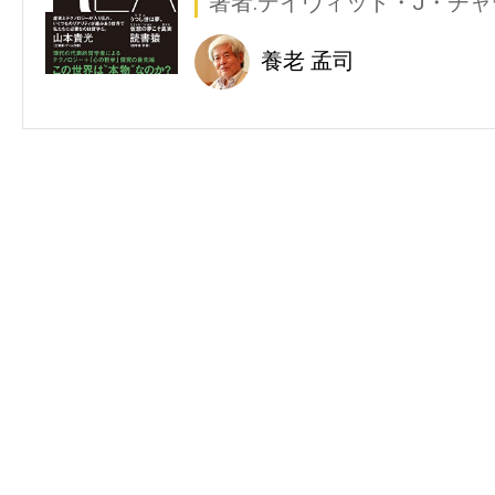
著者:デイヴィッド・J・チ
養老 孟司