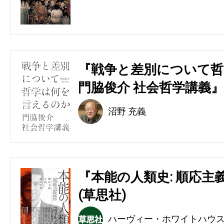
『戦争と差別について哲
門脇俊介 社会哲学講義』
沼野 充義
『本能の人類史: 順応主
(草思社)
ハーヴィー・ホワイトハウ