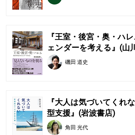
『王室・後宮・奥・ハレ
ェンダーを考える』(山川
磯田 道史
『大人は気づいてくれな
型支援』(岩波書店)
角田 光代