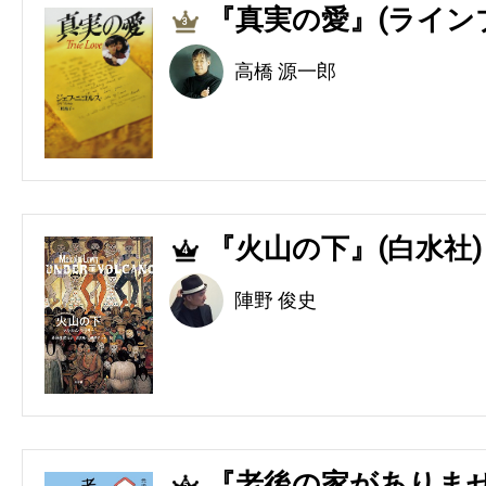
『真実の愛』(ライン
3
高橋 源一郎
『火山の下』(白水社)
4
陣野 俊史
『老後の家がありませ