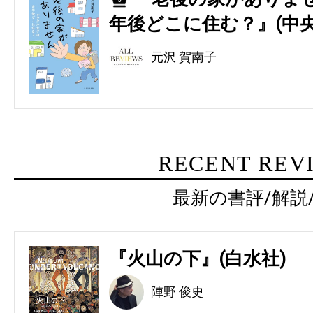
5
年後どこに住む？』(中央
元沢 賀南子
RECENT REV
最新の書評/解説
『火山の下』(白水社)
陣野 俊史