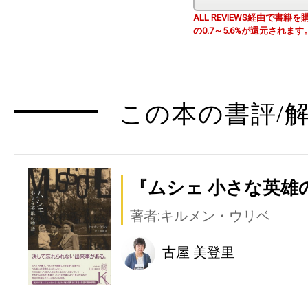
ALL REVIEWS経由で
の0.7～5.6%が還元されます
この本の書評/解
『ムシェ 小さな英雄
著者:キルメン・ウリベ
古屋 美登里