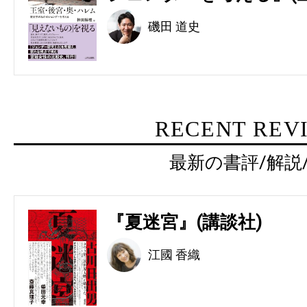
磯田 道史
RECENT REV
最新の書評/解説
『夏迷宮』(講談社)
江國 香織