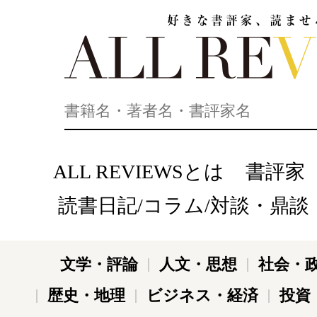
好きな書評家、読ませる書評。ALL REVIEWS
ALL REVIEWSとは
書評家
読書日記/コラム/対談・鼎談
文学・評論
人文・思想
社会・
歴史・地理
ビジネス・経済
投資