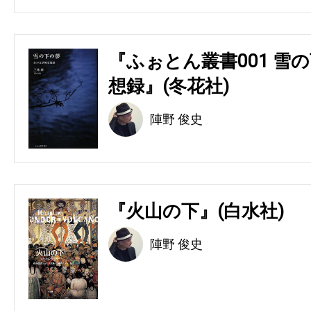
『ふぉとん叢書001 雪の
想録』(冬花社)
陣野 俊史
『火山の下』(白水社)
陣野 俊史