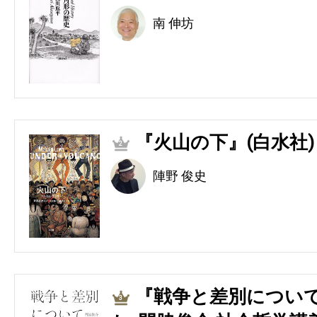
南 伸坊
『火山の下』(白水社)
2
陣野 俊史
『戦争と差別につい
3