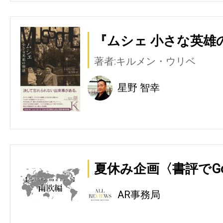
『ムシェ 小さな英雄
著者:キルメン・ウリベ
星野 智幸
夏休み企画〈書評でGo o
AR事務局