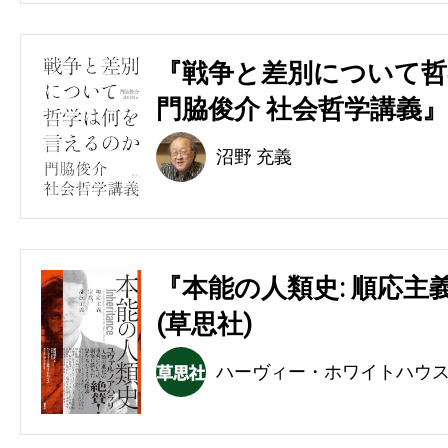
『戦争と差別について哲
門脇俊介 社会哲学講義』
沼野 充義
『本能の人類史: 順応主
(草思社)
ハーヴィー・ホワイトハウ