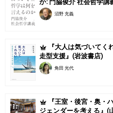
か: 門脇俊介 社会哲学講
沼野 充義
『大人は気づいてくれ
4
走型支援』(岩波書店)
角田 光代
『王室・後宮・奥・ハ
5
ジェンダーを考える』(