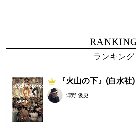
RANKIN
ランキング
『火山の下』(白水社)
1
陣野 俊史