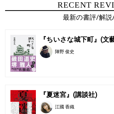
RECENT REV
最新の書評/解説
『ちいさな城下町』(文藝
陣野 俊史
『夏迷宮』(講談社)
江國 香織