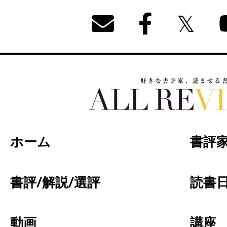
好きな書評家、読ませる書評。ALL REVIEW
ホーム
書評
書評/解説/選評
読書日
動画
講座