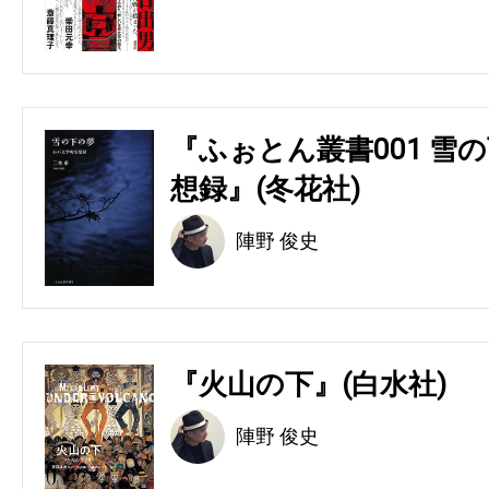
『ふぉとん叢書001 雪の
想録』(冬花社)
陣野 俊史
『火山の下』(白水社)
陣野 俊史