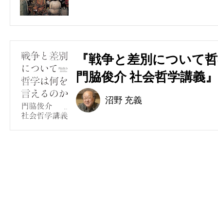
『戦争と差別について哲
門脇俊介 社会哲学講義』
沼野 充義