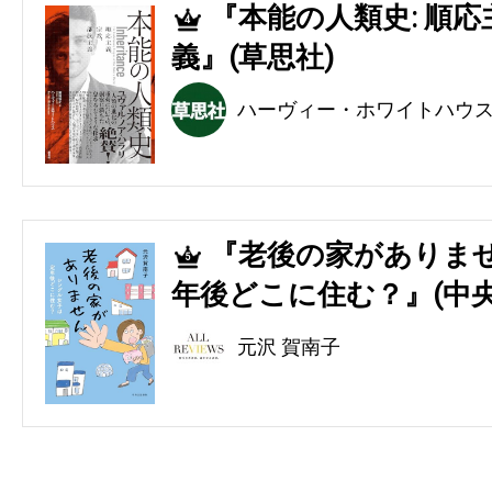
『本能の人類史: 順
4
義』(草思社)
ハーヴィー・ホワイトハウ
『老後の家がありませ
5
年後どこに住む？』(中央
元沢 賀南子