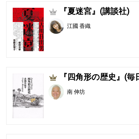
『夏迷宮』(講談社)
2
江國 香織
『四角形の歴史』(毎
3
南 伸坊