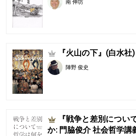
南 伸坊
『火山の下』(白水社)
2
陣野 俊史
『戦争と差別につい
3
か: 門脇俊介 社会哲学講