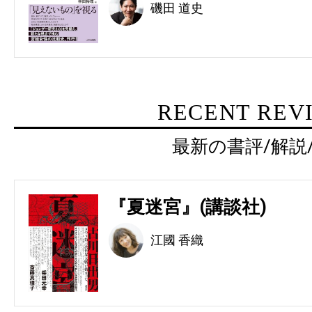
磯田 道史
RECENT REV
最新の書評/解説
『夏迷宮』(講談社)
江國 香織