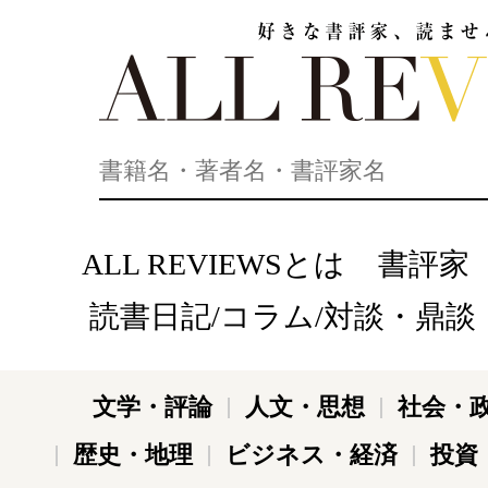
好きな書評家、読ませる書評。ALL REVIEWS
ALL REVIEWSとは
書評家
読書日記/コラム/対談・鼎談
文学・評論
人文・思想
社会・
歴史・地理
ビジネス・経済
投資