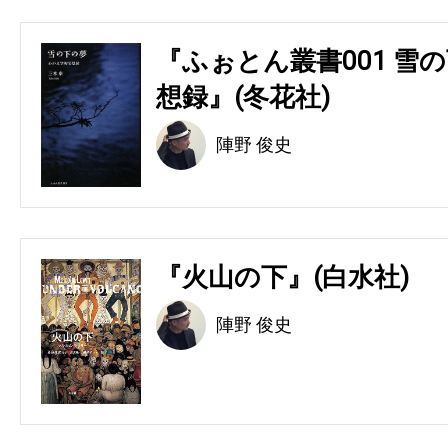
『ふぉとん叢書001 雪の
想録』(冬花社)
陣野 俊史
『火山の下』(白水社)
陣野 俊史