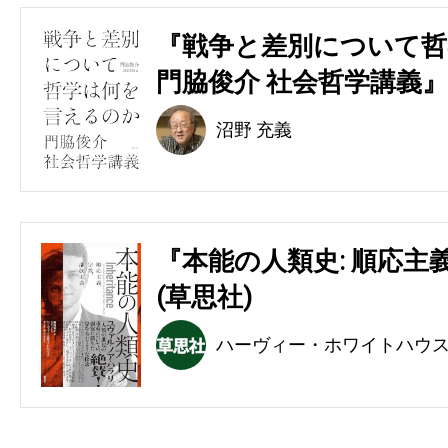
『戦争と差別について哲
門脇俊介 社会哲学講義』
沼野 充義
『本能の人類史: 順応主
(草思社)
ハーヴィー・ホワイトハウ