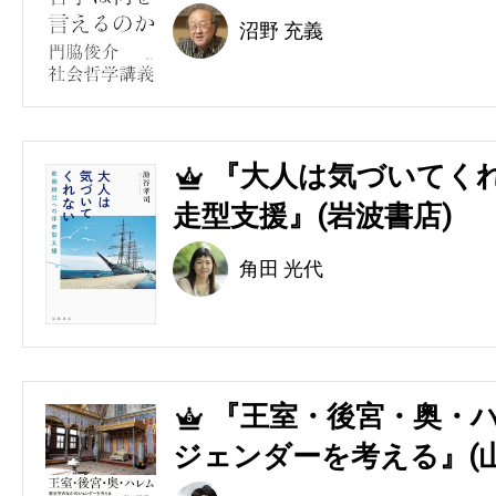
沼野 充義
『大人は気づいてくれ
4
走型支援』(岩波書店)
角田 光代
『王室・後宮・奥・ハ
5
ジェンダーを考える』(